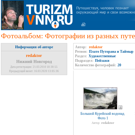
Фотоальбом: Фотографии из разных путе
Информация об авторе
Автор:
redaktor
Регион:
Плато Путорана и Таймыр
redaktor
Раздел:
Художественные
Подраздел:
Пейзажи
Нижний Новгород
Количество фотографий:
20
Дата регистрации: 21.03.2010 18:38:55
Предыдущий визит: 16.03.2020 13:05:36
Большой Курейский водопад.
Фото 1
redaktor
Автор: