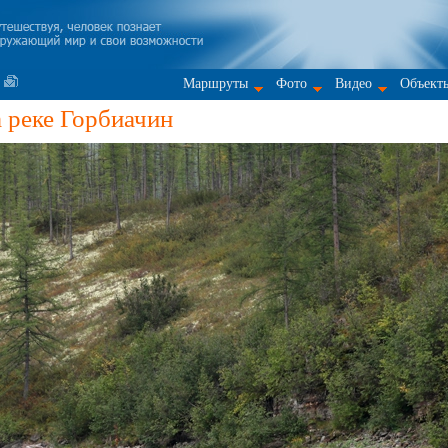
Маршруты
Фото
Видео
Объект
 реке Горбиачин