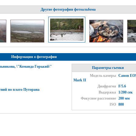
Другие фотографии фотоальбома
Информация о фотографии
ьникова, \"Команда Горький\"
Параметры съемки
Модель камеры
Canon EO
Mark II
Диафрагма
F/5.6
твий по плато Путорана
Выдержка
1/200 сек
Фокусное расстояние
200 мм
ISO
800