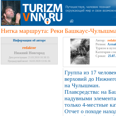
Нитка маршрута: Реки Башкаус-Чулышман
Информация об авторе
Автор:
redak
Регион:
Алта
redaktor
Туризм и путе
Категория сл
Нижний Новгород
Сроки:
25.07.
Дата регистрации: 21.03.2010 18:38:55
Предыдущий визит: 16.03.2020 13:05:36
Группа из 17 челове
верховий до Нижнего
на Чулышман.
Плавсредства: на Ба
надувными элемента
только 4-местные ка
Отчет о походе нахо