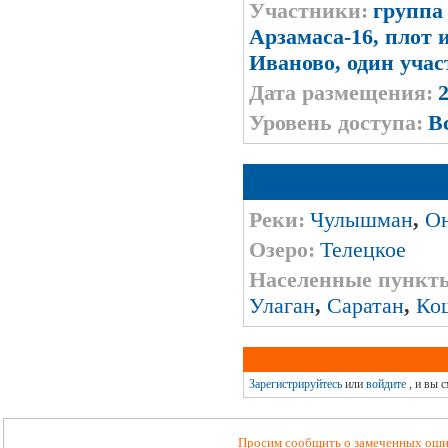
Участники:
группа 
Арзамаса-16, плот 
Иваново, один уча
Дата размещения:
2
Уровень доступа:
В
Pеки:
Чулышман
,
О
Озеро:
Телецкое
Населенные пункт
Улаган
,
Саратан
,
Ко
Зарегистрируйтесь
или
войдите
, и вы 
Просим сообщить о замеченных ошиб