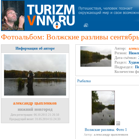
Фотоальбом: Волжские разливы сентябрь
Информация об авторе
Автор:
алекс
Регион:
Нижег
Дата съёмки:
Раздел:
Худож
Подраздел:
П
Количество ф
Рыбалка
александр цыпленков
нижний новгород
Дата регистрации: 06.10.2011 21:26:50
Предыдущий визит: 31.05.2014 15:24:33
Волжские разливы. Фото 1
александр цыпленков
Автор: