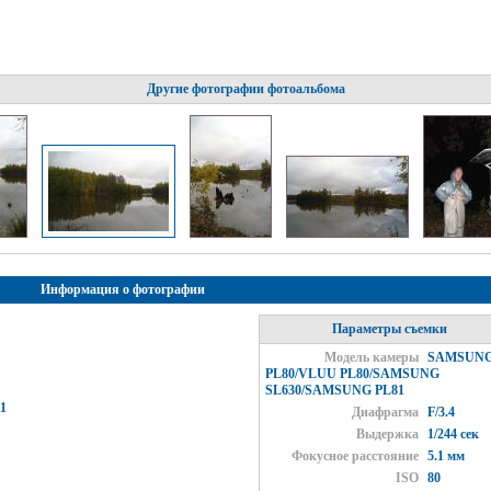
Другие фотографии фотоальбома
Информация о фотографии
Параметры съемки
Модель камеры
SAMSUN
PL80/VLUU PL80/SAMSUNG
SL630/SAMSUNG PL81
1
Диафрагма
F/3.4
Выдержка
1/244 сек
Фокусное расстояние
5.1 мм
ISO
80