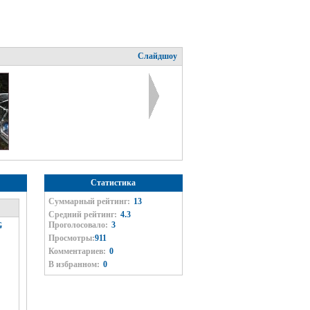
Слайдшоу
Статистика
Суммарный рейтинг:
13
Средний рейтинг:
4.3
Проголосовало:
3
G
Просмотры:
911
Комментариев:
0
В избранном:
0