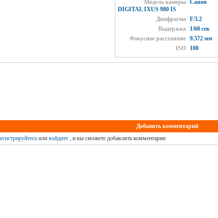
Модель камеры
Canon
DIGITAL IXUS 980 IS
Диафрагма
F/3.2
Выдержка
1/60 сек
Фокусное расстояние
9.572 мм
ISO
100
Добавить комментарий
егистрируйтесь
или
войдите
, и вы сможете добавлять комментарии