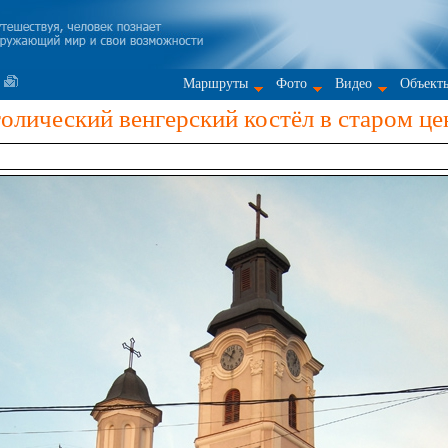
Маршруты
Фото
Видео
Объект
олический венгерский костёл в старом ц