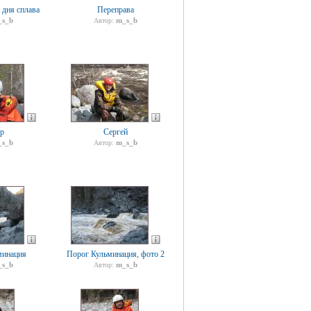
 дня сплава
Переправа
s_b
m_s_b
Автор:
р
Сергей
s_b
m_s_b
Автор:
минация
Порог Кульминация, фото 2
s_b
m_s_b
Автор: