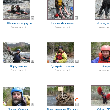
В Шавлинском ущелье
Серега Мельников
Ирина Дан
m_s_b
m_s_b
m_
Автор:
Автор:
Автор:
Юра Данилин
Дмитрий Поливцев
Андре
m_s_b
m_s_b
m_
Автор:
Автор:
Автор:
2
Виктор Сердцев
Ниже впадения Шавлы в
Обнос \"К