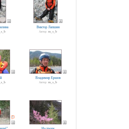
илина
Виктор Лапшин
s_b
m_s_b
Автор:
й
Владимир Ершов
s_b
m_s_b
Автор:
3
аши\"
На тропе