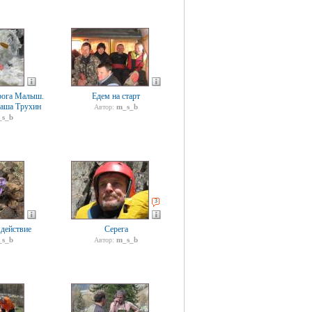
рога Малыш.
Едем на старт
Саша Трухин
m_s_b
Автор:
s_b
3
 действие
Серега
s_b
m_s_b
Автор: