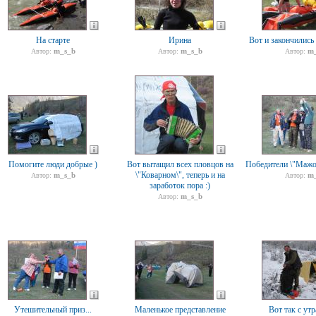
На старте
Ирина
Вот и закончились
m_s_b
m_s_b
m_
Автор:
Автор:
Автор:
Помогите люди добрые )
Вот вытащил всех пловцов на
Победители \"Мажо
\"Коварном\", теперь и на
m_s_b
m_
Автор:
Автор:
заработок пора :)
m_s_b
Автор:
Утешительный приз...
Маленькое представление
Вот так с утр