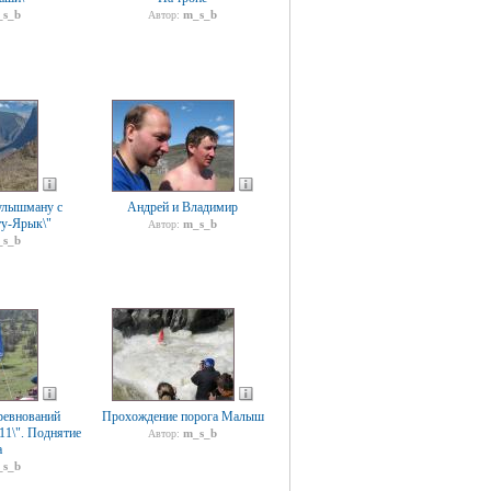
s_b
m_s_b
Автор:
улышману с
Андрей и Владимир
ту-Ярык\"
m_s_b
Автор:
s_b
ревнований
Прохождение порога Малыш
11\". Поднятие
m_s_b
Автор:
а
s_b