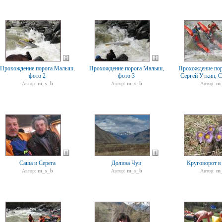
Прохождение порога Малыш,
Прохождение порога Малыш,
Прохождение по
фото 2
фото 3
Сергей Уткин, 
m_s_b
m_s_b
m_
Автор:
Автор:
Автор:
Саша и Серега
Долина Чуи
Круговорот в
m_s_b
m_s_b
m_
Автор:
Автор:
Автор: