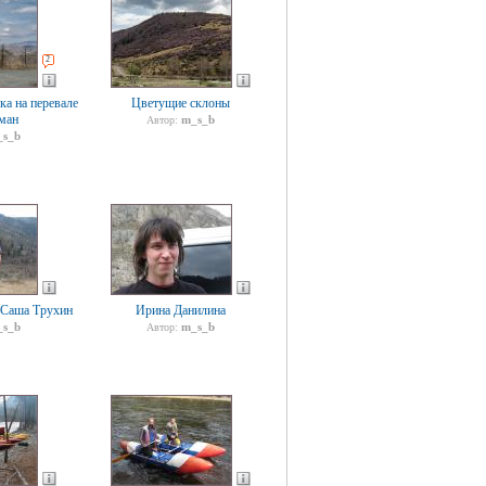
2
а на перевале
Цветущие склоны
ман
m_s_b
Автор:
s_b
 Саша Трухин
Ирина Данилина
s_b
m_s_b
Автор: