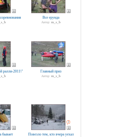
 соревнования
Все ерунда
s_b
m_s_b
Автор:
й ралли-2011\"
Главный приз
s_b
m_s_b
Автор:
2
а бывает
Повезло тем, кто вчера уехал