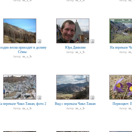
m_s_b
m_s_b
m_
Автор:
Автор:
Автор:
оздно весна приходит в долину
Юра Данилин
На перевале Ч
Сёмы
m_s_b
m_
Автор:
Автор:
m_s_b
Автор:
а перевале Чике-Таман, фото 2
Вид с перевала Чике-Таман
Первоцвет. 
m_s_b
m_s_b
m_
Автор:
Автор:
Автор: