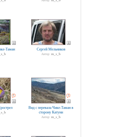
s_b
m_s_b
Автор:
ике-Таман
Сергей Мельников
s_b
m_s_b
Автор:
2
1
Прострел
Вид с перевала Чике-Таман в
сторону Катуни
s_b
m_s_b
Автор: