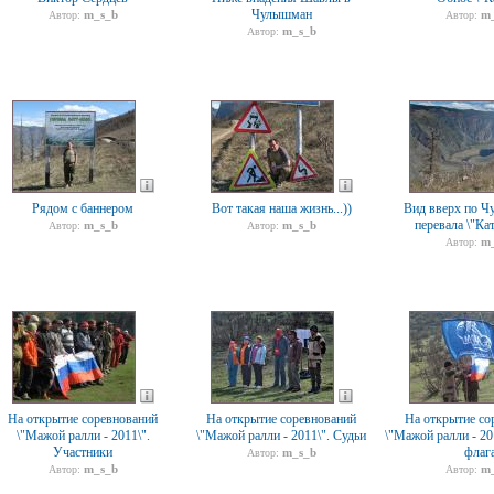
Чулышман
m_s_b
m_
Автор:
Автор:
m_s_b
Автор:
Рядом с баннером
Вот такая наша жизнь...))
Вид вверх по Ч
перевала \"Ка
m_s_b
m_s_b
Автор:
Автор:
m_
Автор:
На открытие соревнований
На открытие соревнований
На открытие со
\"Мажой ралли - 2011\".
\"Мажой ралли - 2011\". Судьи
\"Мажой ралли - 20
Участники
флаг
m_s_b
Автор:
m_s_b
m_
Автор:
Автор: