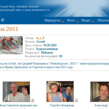
Маршруты
Фото
Видео
Объект
на 2011
Автор:
m_s_b
Регион:
Алтай
Дата съёмки:
01.05.2011
Раздел:
Художественные
Подраздел:
Пейзажи
Количество фотографий:
83
од на Алтай - на Средний Чулышман и \"Мажой ралли - 2011\" - нижегородской команд
 и Ирины Данилиных из Саратова в апреле-мае 2011 года
Коля Стрепетов провожает нас
Сергей и Владимир
Александр 