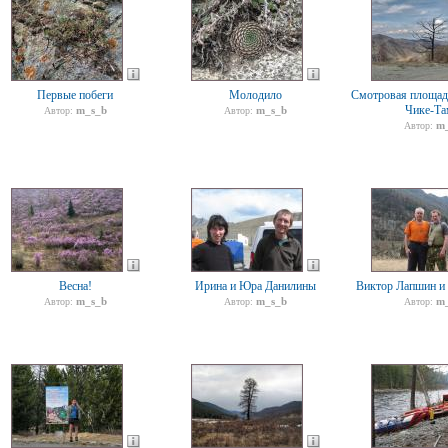
Первые побеги
Молодило
Смотровая площадк
Чике-Та
m_s_b
m_s_b
Автор:
Автор:
m_
Автор:
Весна!
Ирина и Юра Данилины
Виктор Лапшин и
m_s_b
m_s_b
m_
Автор:
Автор:
Автор: