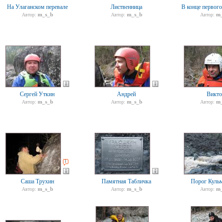
На Улаганском перевале
Лиственница
В конце первого
m_s_b
m_s_b
m_
Автор:
Автор:
Автор:
Сергей Уткин
Андрей
Викто
m_s_b
m_s_b
m_
Автор:
Автор:
Автор:
1
Саша Трухин
Памятная Табличка
Порог Куль
m_s_b
m_s_b
m_
Автор:
Автор:
Автор: