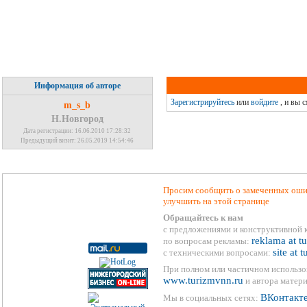
Информация об авторе
Зарегистрируйтесь
или
войдите
, и вы 
m_s_b
Н.Новгород
Дата регистрации: 16.06.2010 17:28:32
Предыдущий визит: 26.05.2019 14:54:46
Просим сообщить о замеченных ошиб
улучшить на этой странице
Обращайтесь к нам
с предложениями и конструктивной 
reklama at t
по вопросам рекламы:
site at 
с техническими вопросами:
При полном или частичном использо
www.turizmvnn.ru
и автора матери
ВКонтакт
Мы в социальных сетях: