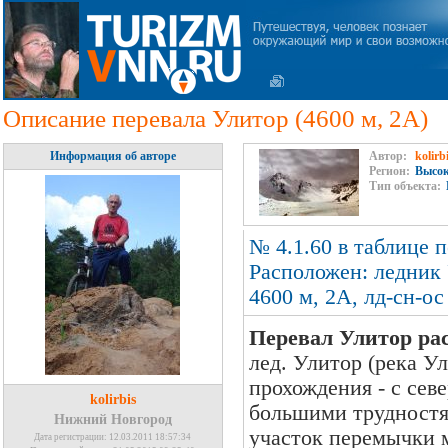
Описание перевала Улитор (4600 м, 2А)
Информация об авторе
Автор:
kolirb
Регион:
Высо
Тип объекта:
№ 4.1.60 в таблице п
Расположен: ледник 
4600 м, 2А, лд-сн-ос
Перевал Улитор ра
лед. Улитор (река У
прохождения - с сев
kolirbis
большими трудностя
Нижний Новгород
участок перемычки м
Дата регистрации: 12.03.2011 18:57:34