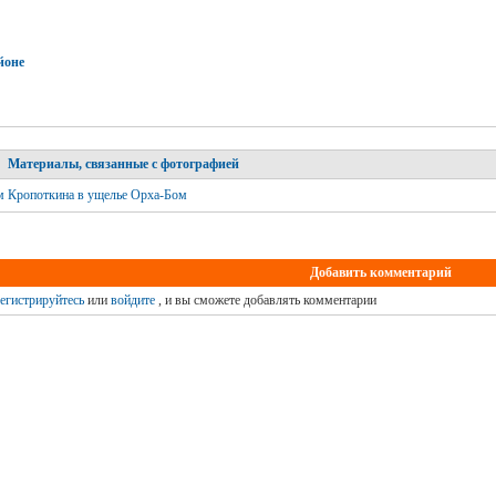
йоне
Материалы, связанные с фотографией
м Кропоткина в ущелье Орха-Бом
Добавить комментарий
егистрируйтесь
или
войдите
, и вы сможете добавлять комментарии