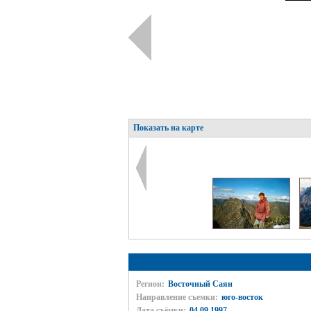
Показать на карте
Регион:
Восточный Саян
Направление съемки:
юго-восток
Дата съёмки:
04.09.1997