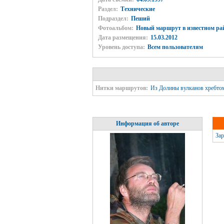
Раздел:
Технические
Подраздел:
Пеший
Фотоальбом:
Новый маршрут в известном ра
Дата размещения:
15.03.2012
Уровень доступа:
Всем пользователям
Нитки маршрутов:
Из Долины вулканов хребто
Информация об авторе
Зар