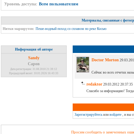
Уровень доступа:
Всем пользователям
Материалы, связанные с фотог
Нитки маршрутов:
Пеше-водный поход со сплавом по реке Косью
Информация об авторе
Sandy
Doctor Morton
29.03.201
Саров
Дата регистрации: 31.08.2010 21:39:12
Сейчас во всех отчетах наз
Предыдущий визит: 10.01.2026 16:43:33
redaktor
29.03.2012 20:37:35
Спасибо за информацию! Тогда 
Зарегистрируйтесь
или
войдите
, и вы 
Просим сообщить о замеченных ошиб