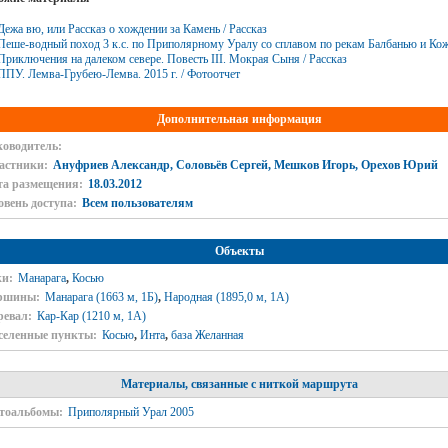
Дежа вю, или Рассказ о хождении за Камень / Рассказ
Пеше-водный поход 3 к.с. по Приполярному Уралу со сплавом по рекам Балбанью и Кож
Приключения на далеком севере. Повесть III. Мокрая Сыня / Рассказ
ППУ. Лемва-Грубею-Лемва. 2015 г. / Фотоотчет
Дополнительная информация
ководитель:
астники:
Ануфриев Александр, Соловьёв Сергей, Мешков Игорь, Орехов Юрий
та размещения:
18.03.2012
овень доступа:
Всем пользователям
Объекты
ки:
Манарага
,
Косью
ршины:
Манарага (1663 м, 1Б)
,
Народная (1895,0 м, 1А)
ревал:
Кар-Кар (1210 м, 1А)
селенные пункты:
Косью
,
Инта
,
база Желанная
Материалы, связанные с ниткой маршрута
тоальбомы:
Приполярный Урал 2005