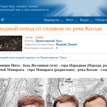
Маршруты
Фото
Видео
Объект
одный поход со сплавом по реке Косью
Автор:
Sandy
Регион:
Приполярный Урал
Туризм и путешествия:
Водный, Пеший
Категория сложности:
3
асивый пеше-водный маршрут по Приполярному Уралу.
анция Инта - база Желанная (а\м) - гора Народная (Народа, ра
чей Манарага - гора Манарага (радиально) - река Косью - ст