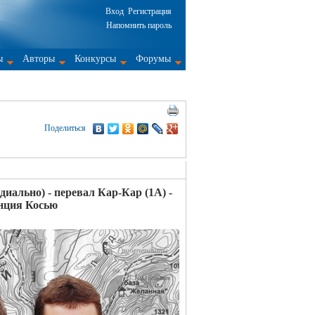
Вход
Регистрация
Напомнить пароль
ы
Авторы
Конкурсы
Форумы
Поделиться
диально) - перевал Кар-Кар (1А) -
анция Косью