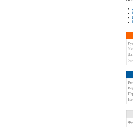
Ру
Уч
Да
Ур
Pе
Ве
Пе
На
Фо