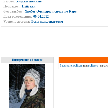
Раздел:
Художественные
Подраздел:
Пейзажи
Фотоальбом:
Хребет Оченырд и сплав по Каре
Дата размещения:
06.04.2012
Уровень доступа:
Всем пользователям
Информация об авторе
Зарегистрируйтесь
или
войдите
, и вы 