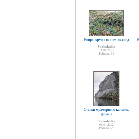
Ковры крупных спелых ягод
Б
Shokoladka
11.04.2012
Рейтинг:
30
Стенки мраморного каньона,
фото 3
Shokoladka
06.04.2012
Рейтинг:
28