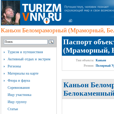
Каньон Беломраморный (Мраморный, Бе
Паспорт объе
(Мраморный, 
Туризм и путешествия
Активный отдых и экстрим
Тип объекта:
Каньон
Регион:
Полярный У
Регионы
Материалы на карте
Флора и фауна
Каньон Белом
Соревнования
Белокаменный)
Ищу участника
Ищу группу
Статьи