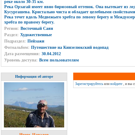
реке около 30-35 км.
Река Орзагай имеет явно бирюзовый оттенок. Она вытекает из ле
Кусургашева. Кристально чиста и обладает целебными свойствами
Река течет вдоль Медвежьего хребта по левому берегу и Междуозер
хребта по правому берегу.
Регион:
Восточный Саян
Раздел:
Художественные
Подраздел:
Пейзажи
Фотоальбом:
Путешествие на Кинзелюкский водопад
Дата размещения:
30.04.2012
Уровень доступа:
Всем пользователям
Информация об авторе
Зарегистрируйтесь
или
войдите
, и вы 
Игорь Чапалов