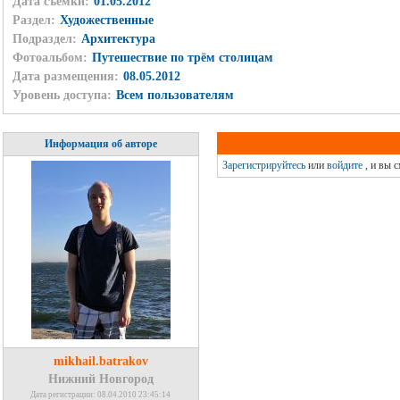
Дата съёмки:
01.05.2012
Раздел:
Художественные
Подраздел:
Архитектура
Фотоальбом:
Путешествие по трём столицам
Дата размещения:
08.05.2012
Уровень доступа:
Всем пользователям
Информация об авторе
Зарегистрируйтесь
или
войдите
, и вы 
mikhail.batrakov
Нижний Новгород
Дата регистрации: 08.04.2010 23:45:14