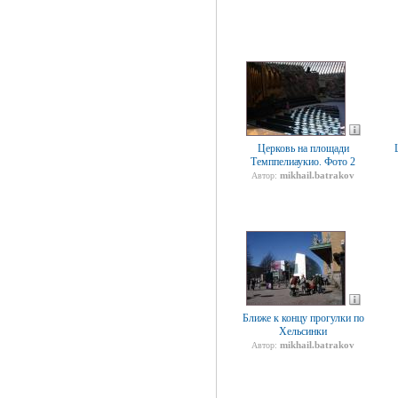
Церковь на площади
Темппелиаукио. Фото 2
mikhail.batrakov
Автор:
Ближе к концу прогулки по
Хельсинки
mikhail.batrakov
Автор: