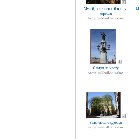
Музей, построенный вокруг
М
корабля
mikhail.batrakov
Автор:
Статуя на мосту
mikhail.batrakov
Автор:
Зеленеющие деревья
mikhail.batrakov
Автор: