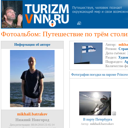
Фотоальбом: Путешествие по трём стол
Информация об авторе
Автор:
mikhai
Регион:
Стран
Дата съёмки:
Раздел:
Худож
Подраздел:
Ар
Количество ф
Фотографии поездки на пароме Princess
mikhail.batrakov
В порту Петербурга
Нижний Новгород
mikhail.batrakov
Автор:
Дата регистрации: 08.04.2010 23:45:14