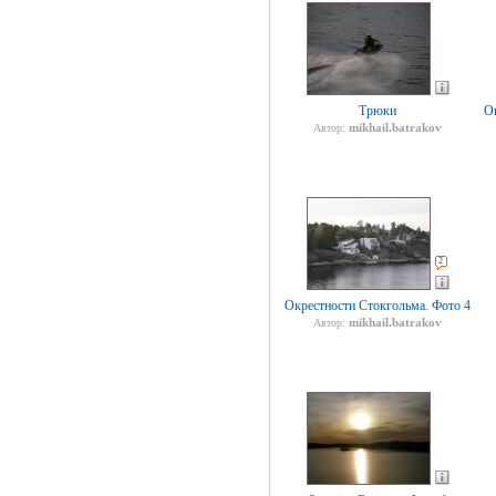
Трюки
О
mikhail.batrakov
Автор:
2
Окрестности Стокгольма. Фото 4
mikhail.batrakov
Автор: