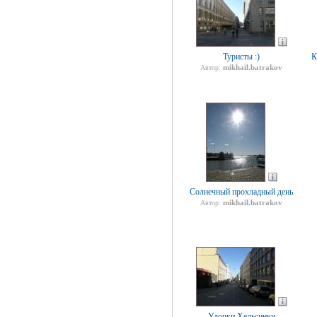
Туристы :)
К
mikhail.batrakov
Автор:
Солнечный прохладный день
mikhail.batrakov
Автор:
Улочки Хельсинки