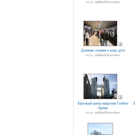
mikhail.batrakov
Автор:
Длинная станция в виде дуги
mikhail.batrakov
Автор:
Торговый центр напротив Глобен-
Л
Арены
mikhail.batrakov
Автор: