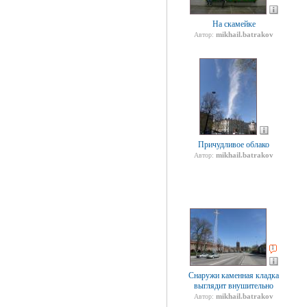
На скамейке
mikhail.batrakov
Автор:
Причудливое облако
mikhail.batrakov
Автор:
1
Снаружи каменная кладка
выглядит внушительно
mikhail.batrakov
Автор: