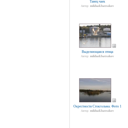
Танец чаек
mikhail.batrakov
Автор:
Выделяющаяся птица
mikhail.batrakov
Автор:
Окрестности Стокгольма. Фото 1
mikhail.batrakov
Автор: