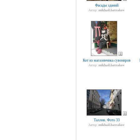
Фасады зданий
mikhail.batrakov
Автор:
Кот из магазинчика сувениров
mikhail.batrakov
Автор:
Таллин. Фото 33
mikhail.batrakov
Автор: