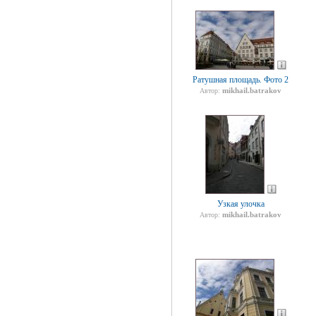
Ратушная площадь. Фото 2
mikhail.batrakov
Автор:
Узкая улочка
mikhail.batrakov
Автор: