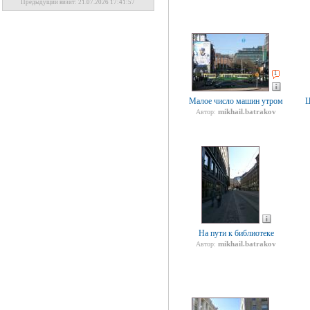
Предыдущий визит: 21.07.2026 17:41:57
1
Малое число машин утром
Ц
mikhail.batrakov
Автор:
На пути к библиотеке
mikhail.batrakov
Автор: