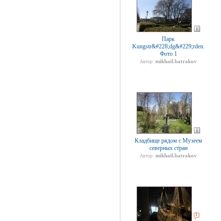
Парк
Kungstr&#228;dg&#229;rden.
Фото 1
mikhail.batrakov
Автор:
Кладбище рядом с Музеем
северных стран
mikhail.batrakov
Автор:
1