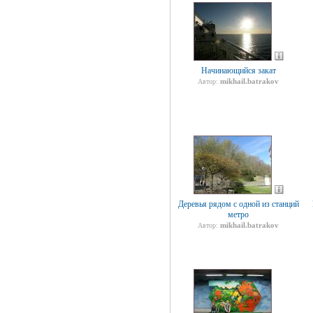
Начинающийся закат
mikhail.batrakov
Автор:
Деревья рядом с одной из станций
метро
mikhail.batrakov
Автор: