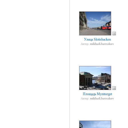
Улица Slottsbacken
mikhail.batrakov
Автор:
Площадь Mynttorget
mikhail.batrakov
Автор: