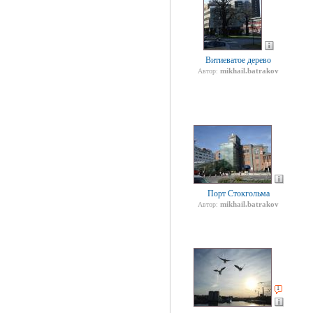
Витиеватое дерево
mikhail.batrakov
Автор:
Порт Стокгольма
mikhail.batrakov
Автор:
1