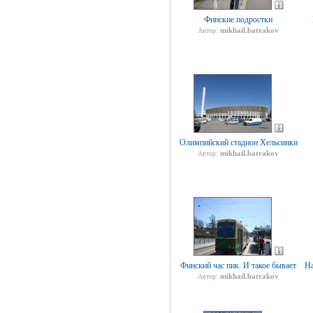
Финские подростки
mikhail.batrakov
Автор:
Олимпийский стадион Хельсинки
mikhail.batrakov
Автор:
Финский час пик. И такое бывает
На
mikhail.batrakov
Автор: