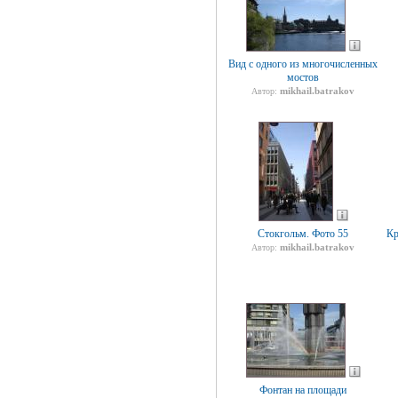
Вид с одного из многочисленных
мостов
mikhail.batrakov
Автор:
Стокгольм. Фото 55
Кр
mikhail.batrakov
Автор:
Фонтан на площади