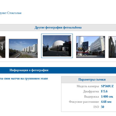
пункт Стокгольм
Другие фотографии фотоальбома
Информация о фотографии
ла свои матчи на групповом этапе
Параметры съемки
Модель камеры
SP560UZ
Диафрагма
F/5.6
Выдержка
1/400 сек
Фокусное расстояние
4.68 мм
ISO
50