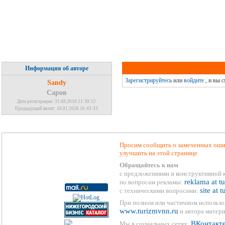
Информация об авторе
Зарегистрируйтесь
или
войдите
, и вы 
Sandy
Саров
Дата регистрации: 31.08.2010 21:39:12
Предыдущий визит: 10.01.2026 16:43:33
Просим сообщить о замеченных ошиб
улучшить на этой странице
Обращайтесь к нам
с предложениями и конструктивной 
reklama at t
по вопросам рекламы:
site at 
с техническими вопросами:
При полном или частичном использо
www.turizmvnn.ru
и автора матери
ВКонтакт
Мы в социальных сетях: