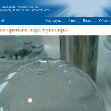
Маршруты
Фото
Видео
Объект
я арены в виде сувенира