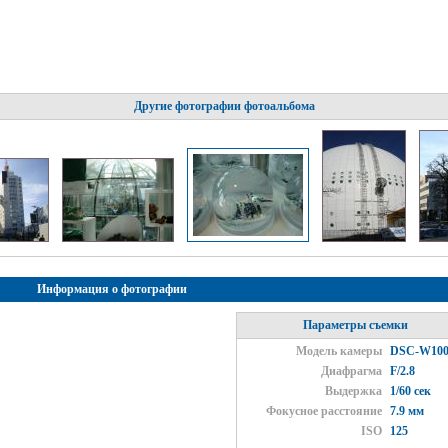
м
Другие фотографии фотоальбома
Информация о фотографии
Параметры съемки
Модель камеры
DSC-W10
Диафрагма
F/2.8
Выдержка
1/60 сек
Фокусное расстояние
7.9 мм
ISO
125