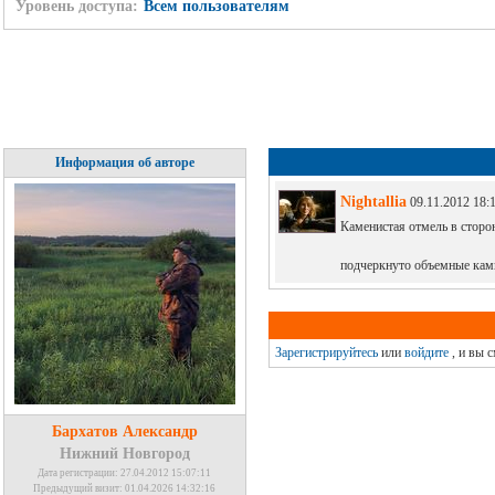
Уровень доступа:
Всем пользователям
Информация об авторе
Nightallia
09.11.2012 18:
Каменистая отмель в сторо
подчеркнуто объемные камн
Зарегистрируйтесь
или
войдите
, и вы 
Бархатов Александр
Нижний Новгород
Дата регистрации: 27.04.2012 15:07:11
Предыдущий визит: 01.04.2026 14:32:16