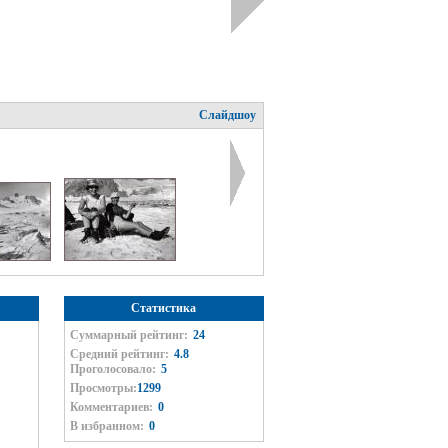
Слайдшоу
Статистика
Суммарный рейтинг:
24
Средний рейтинг:
4.8
Проголосовало:
5
Просмотры:
1299
Комментариев:
0
В избранном:
0