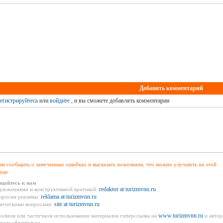
Добавить комментарий
егистрируйтесь
или
войдите
, и вы сможете добавлять комментарии
м сообщить о замеченных ошибках и высказать пожелания, что можно улучшить на этой
ице
щайтесь к нам
redaktor at turizmvnn.ru
дложениями и конструктивной критикой:
reklama at turizmvnn.ru
просам рекламы:
site at turizmvnn.ru
ническими вопросами:
www.turizmvnn.ru
олном или частичном использовании материалов гиперссылка на
и автор
иала обязательна