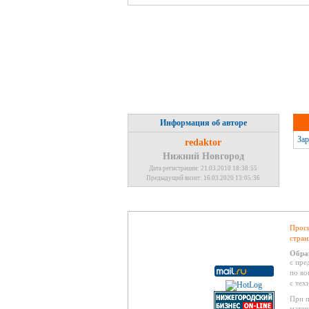
Информация об авторе
Зар
redaktor
Нижний Новгород
Дата регистрации: 21.03.2010 18:38:55
Предыдущий визит: 16.03.2020 13:05:36
Проси
стран
Обра
с пре
по во
с тех
При п
матер