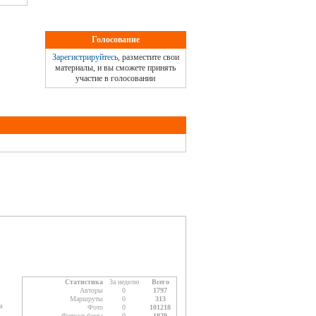
Голосование
Зарегистрируйтесь
, разместите свои
материалы, и вы сможете принять
участие в голосовании
Статистика
За неделю
Всего
Авторы
0
1797
Маршруты
0
313
а
Фото
0
101218
Фотоальбомы
0
1829