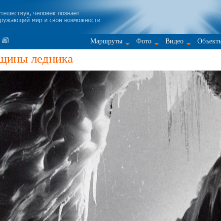
Маршруты
Фото
Видео
Объект
ещины ледника