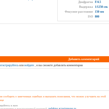
Диафрагма
F/4.5
Выдержка
1/1250 сек
Фокусное расстояние
150 мм
ISO
800
Добавить комментарий
егистрируйтесь
или
войдите
, и вы сможете добавлять комментарии
м сообщить о замеченных ошибках и высказать пожелания, что можно улучшить на этой
ице
щайтесь к нам
redaktor at turizmvnn.ru
дложениями и конструктивной критикой: