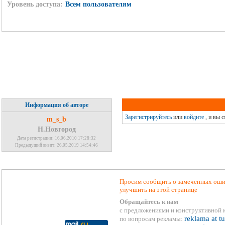
Уровень доступа:
Всем пользователям
Информация об авторе
Зарегистрируйтесь
или
войдите
, и вы 
m_s_b
Н.Новгород
Дата регистрации: 16.06.2010 17:28:32
Предыдущий визит: 26.05.2019 14:54:46
Просим сообщить о замеченных ошиб
улучшить на этой странице
Обращайтесь к нам
с предложениями и конструктивной 
reklama at t
по вопросам рекламы: