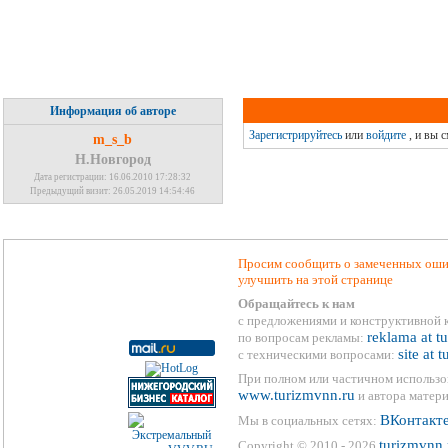
Информация об авторе
Зарегистрируйтесь
или
войдите
, и вы 
m_s_b
Н.Новгород
Дата регистрации: 16.06.2010 17:28:32
Предыдущий визит: 26.05.2019 14:54:46
Просим сообщить о замеченных ошиб
улучшить на этой странице
Обращайтесь к нам
с предложениями и конструктивной 
reklama at t
по вопросам рекламы:
site at 
с техническими вопросами:
При полном или частичном использо
www.turizmvnn.ru
и автора матери
ВКонтакт
Мы в социальных сетях:
turizmvnn.
Copyright © 2010 - 2026