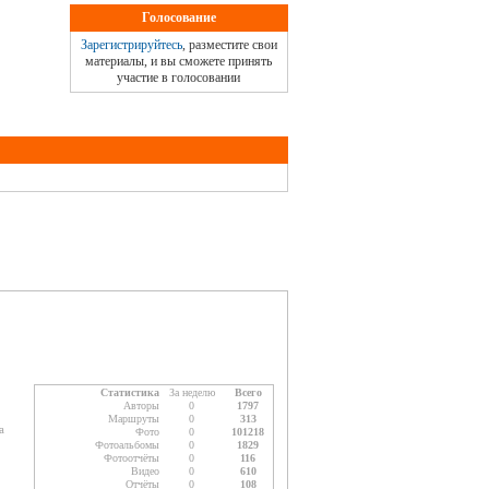
Голосование
Зарегистрируйтесь
, разместите свои
материалы, и вы сможете принять
участие в голосовании
Статистика
За неделю
Всего
Авторы
0
1797
Маршруты
0
313
а
Фото
0
101218
Фотоальбомы
0
1829
Фотоотчёты
0
116
Видео
0
610
Отчёты
0
108