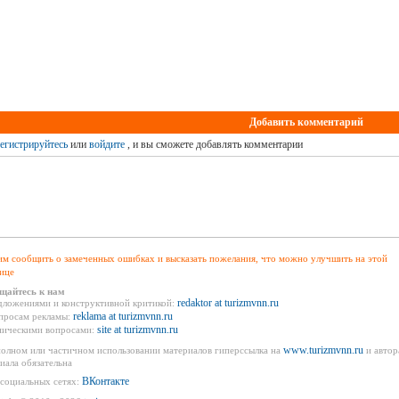
Добавить комментарий
егистрируйтесь
или
войдите
, и вы сможете добавлять комментарии
м сообщить о замеченных ошибках и высказать пожелания, что можно улучшить на этой
ице
щайтесь к нам
redaktor at turizmvnn.ru
дложениями и конструктивной критикой:
reklama at turizmvnn.ru
просам рекламы:
site at turizmvnn.ru
ническими вопросами:
www.turizmvnn.ru
олном или частичном использовании материалов гиперссылка на
и автор
иала обязательна
ВКонтакте
социальных сетях: