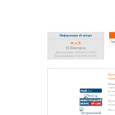
Информация об авторе
Зар
m_s_b
Н.Новгород
Дата регистрации: 16.06.2010 17:28:32
Предыдущий визит: 26.05.2019 14:54:46
Проси
стран
Обра
с пре
по во
с тех
При п
матер
Мы в 