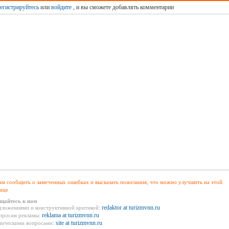
егистрируйтесь
или
войдите
, и вы сможете добавлять комментарии
м сообщить о замеченных ошибках и высказать пожелания, что можно улучшить на этой
ице
щайтесь к нам
redaktor at turizmvnn.ru
дложениями и конструктивной критикой:
reklama at turizmvnn.ru
просам рекламы:
site at turizmvnn.ru
ническими вопросами: