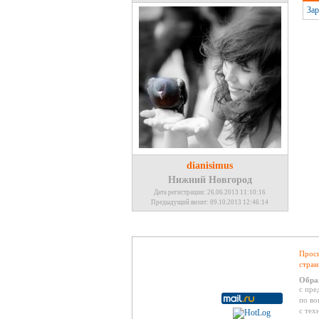
Зар
dianisimus
Нижний Новгород
Дата регистрации: 26.06.2013 11:10:16
Предыдущий визит: 09.10.2013 12:46:14
Проси
стран
Обра
с пре
по во
с тех