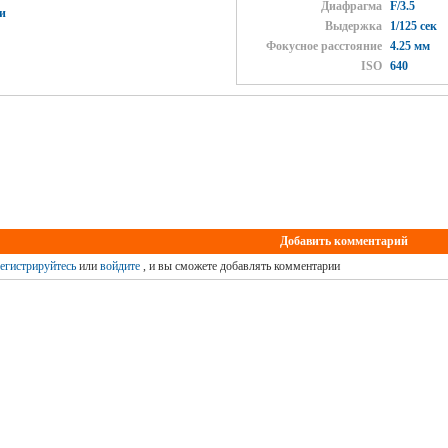
Диафрагма
F/3.5
и
Выдержка
1/125 сек
Фокусное расстояние
4.25 мм
ISO
640
Добавить комментарий
егистрируйтесь
или
войдите
, и вы сможете добавлять комментарии