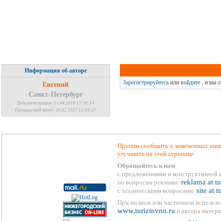
Информация об авторе
Зарегистрируйтесь
или
войдите
, и вы 
Евгений
Санкт-Петербург
Дата регистрации: 11.04.2010 12:18:14
Предыдущий визит: 26.02.2017 15:04:37
Просим сообщить о замеченных ошиб
улучшить на этой странице
Обращайтесь к нам
с предложениями и конструктивной 
reklama at t
по вопросам рекламы:
site at 
с техническими вопросами:
При полном или частичном использо
www.turizmvnn.ru
и автора матери