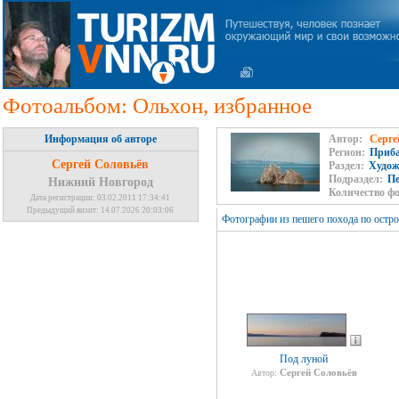
Фотоальбом: Ольхон, избранное
Информация об авторе
Автор:
Серге
Регион:
Приба
Сергей Соловьёв
Раздел:
Худож
Подраздел:
П
Нижний Новгород
Количество ф
Дата регистрации: 03.02.2011 17:34:41
Предыдущий визит: 14.07.2026 20:03:06
Фотографии из пешего похода по остр
Под луной
Сергей Соловьёв
Автор: