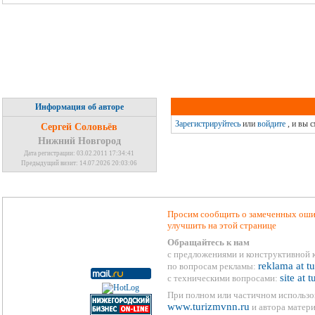
Информация об авторе
Зарегистрируйтесь
или
войдите
, и вы 
Сергей Соловьёв
Нижний Новгород
Дата регистрации: 03.02.2011 17:34:41
Предыдущий визит: 14.07.2026 20:03:06
Просим сообщить о замеченных ошиб
улучшить на этой странице
Обращайтесь к нам
с предложениями и конструктивной 
reklama at t
по вопросам рекламы:
site at 
с техническими вопросами:
При полном или частичном использо
www.turizmvnn.ru
и автора матери