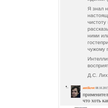
Я знал н
настоящ
чистоту
рассказ
ними ил
гостепр
чужому г
Интелли
восприя
Д.С. Ли
antikrot
08.10.2015
применитель
что хоть к