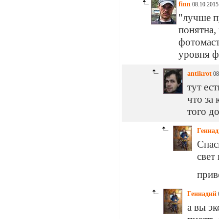
finn
08.10.2015
"лучше п
понятна,
фотомаст
уровня ф
antikrot
08
тут ест
что за 
того до
Геннад
Спас
свет
прив
Геннадий
0
а вы эк