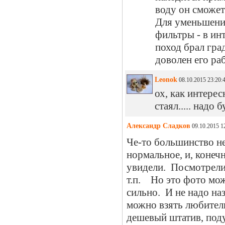
воду он сможет 
Для уменьшения
фильтры - в инт
поход брал гра
доволен его раб
Leonok
08.10.2015 23:20:
ох, как интерес
стаял..... надо 
Александр Сладков
09.10.2015 1
Че-то большинство н
нормальное, и, конечн
увидели. Посмотрели,
т.п. Но это фото мо
сильно. И не надо на
можно взять любитель
дешевый штатив, поду