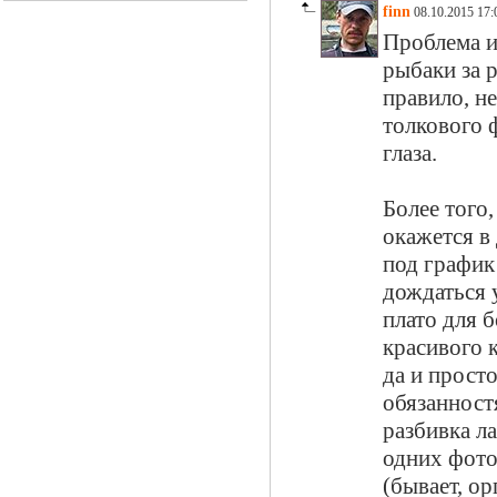
finn
08.10.2015 17:
Проблема и
рыбаки за 
правило, не
толкового 
глаза.
Более того
окажется в
под график
дождаться у
плато для 
красивого к
да и прост
обязанностя
разбивка ла
одних фото
(бывает, о