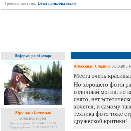
Уровень доступа:
Всем пользователям
Информация об авторе
Александр Сладков
08.10.2015 1
Места очень красивые
Но хорошего фотограф
отличный мотив, но к
снято, нет эстетическ
хочется, и самому так
Юрочкин Вячеслав
техника фото тоже стр
ниж.новгород
дружеской критики!
Дата регистрации: 29.12.2014 18:35:50
Предыдущий визит: 01.07.2019 22:38:27