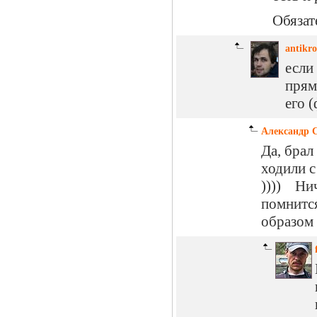
Обязат
antikro
если
прям
его (
Александр 
Да, брал
ходили 
)))) Нич
помнится
образом 