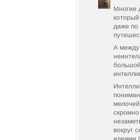
Многие 
который
даже по
путешес
А между
неинтел
большой
интелли
Интеллиг
пониман
мелочей
скромно
незаметн
вокруг 
идеями (