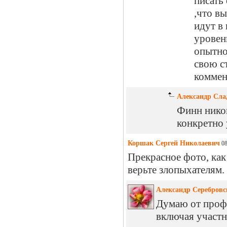
писать 
,что вы
идут в
уровен
опытног
свою с
коммен
Александр Сла
Финн никог
конкретно 
Коршак Сергей Николаевич
08
Прекрасное фото, как
верьте злопыхателям.
Александр Серебровс
Думаю от профе
включая участн