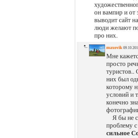
художественног
он вампир и от 
выводит сайт на
люди желают по
про них.
maxovik
09.10.201
Мне кажетс
просто реч
туристов..
них был од
которому н
условий и т
конечно зн
фотографии
Я бы не ст
проблему с
сильное С