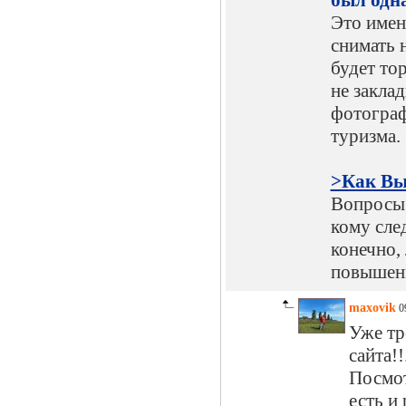
был одн
Это имен
снимать н
будет то
не закла
фотограф
туризма.
>Как Вы
Вопросы 
кому след
конечно,
повышени
maxovik
09
Уже тр
сайта!
Посмот
есть и