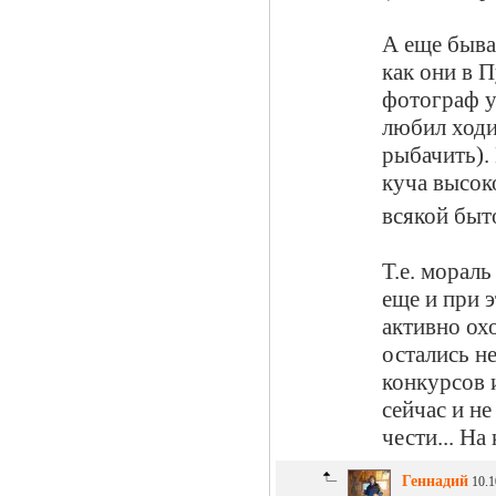
А еще быва
как они в 
фотограф у
любил ходи
рыбачить).
куча высок
всякой бы
Т.е. мораль
еще и при 
активно ох
остались не
конкурсов и
сейчас и не
чести... На
Геннадий
10.1