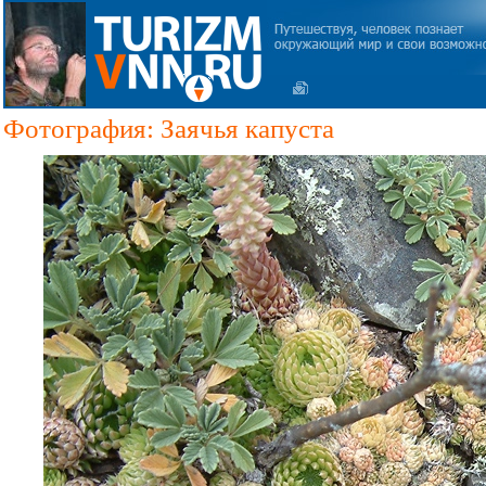
Фотография: Заячья капуста