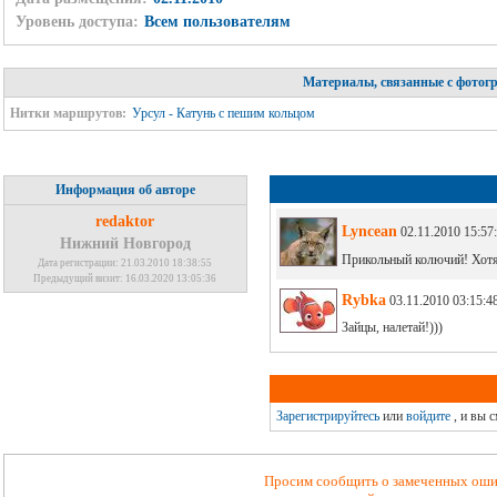
Уровень доступа:
Всем пользователям
Материалы, связанные с фотог
Нитки маршрутов:
Урсул - Катунь с пешим кольцом
Информация об авторе
redaktor
Lyncean
02.11.2010 15:57
Нижний Новгород
Прикольный колючий! Хотя 
Дата регистрации: 21.03.2010 18:38:55
Предыдущий визит: 16.03.2020 13:05:36
Rybka
03.11.2010 03:15:4
Зайцы, налетай!)))
Зарегистрируйтесь
или
войдите
, и вы 
Просим сообщить о замеченных ошиб