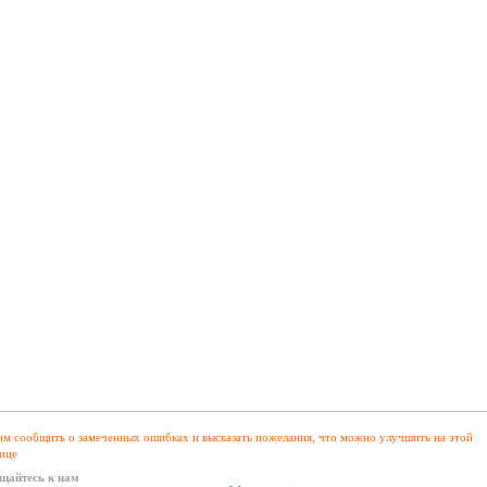
м сообщить о замеченных ошибках и высказать пожелания, что можно улучшить на этой
ице
щайтесь к нам