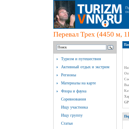
Перевал Трех (4450 м, 1
Пас
Туризм и путешествия
Активный отдых и экстрим
На
От
Регионы
Со
Материалы на карте
Вы
Ка
Флора и фауна
Ха
Соревнования
GP
Ищу участника
Ищу группу
Пер
Статьи