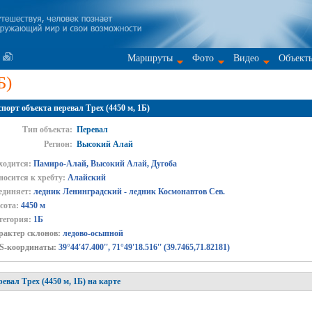
Маршруты
Фото
Видео
Объект
Б)
порт объекта перевал Трех (4450 м, 1Б)
Тип объекта:
Перевал
Регион:
Высокий Алай
ходится:
Памиро-Алай, Высокий Алай, Дугоба
носится к хребту:
Алайский
единяет:
ледник Ленинградский - ледник Космонавтов Сев.
сота:
4450 м
тегория:
1Б
рактер склонов:
ледово-осыпной
S-координаты:
39°44'
47.400'', 71°49'18.516'' (39.7465,71.82181)
евал Трех (4450 м, 1Б) на карте