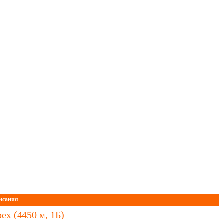
исания
ех (4450 м, 1Б)