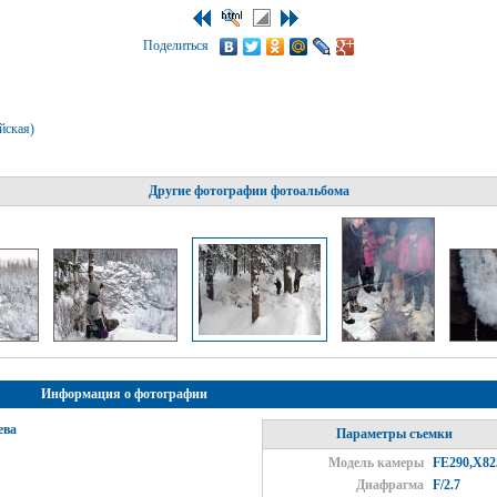
Поделиться
йская)
Другие фотографии фотоальбома
Информация о фотографии
ева
Параметры съемки
Модель камеры
FE290,X82
Диафрагма
F/2.7