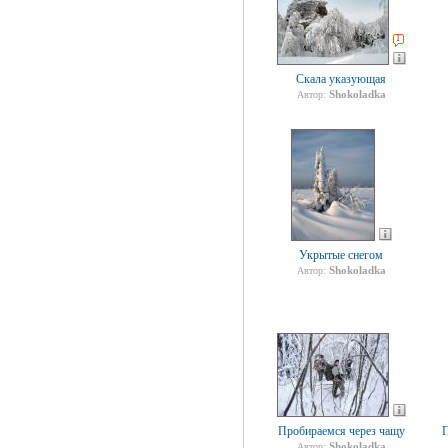
1
Скала указующая
Shokoladka
Автор:
Укрытые снегом
Shokoladka
Автор:
Пробираемся через чащу
П
Shokoladka
Автор: