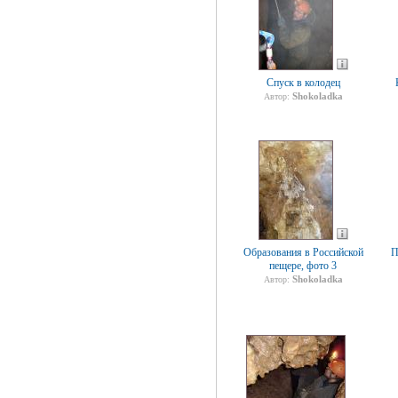
Спуск в колодец
Shokoladka
Автор:
Образования в Российской
П
пещере, фото 3
Shokoladka
Автор: