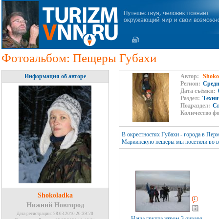
Фотоальбом: Пещеры Губахи
Информация об авторе
Автор:
Shoko
Регион:
Средн
Дата съёмки:
Раздел:
Техни
Подраздел:
Сп
Количество ф
В окрестностях Губахи - города в Пер
Мариинскую пещеры мы посетили во вре
Shokoladka
1
Нижний Новгород
Дата регистрации: 28.03.2010 20:39:20
Наша группа утром 3 января