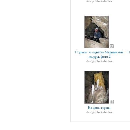
Shokoladka
Автор:
Подъем по леднику Мариинской
П
пещеры, фото 2
Shokoladka
Автор:
На фоне гермы
Shokoladka
Автор: