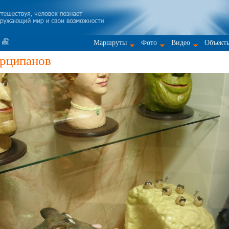
Маршруты
Фото
Видео
Объект
арципанов