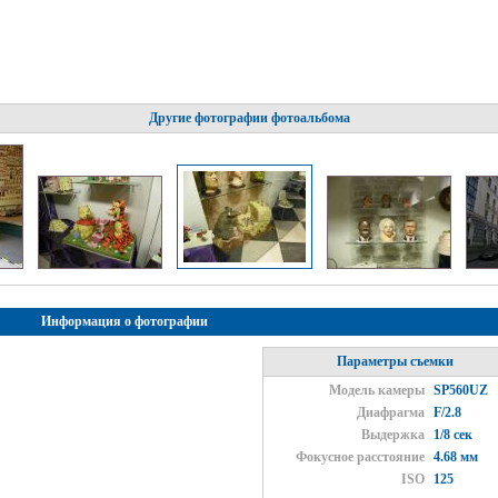
Другие фотографии фотоальбома
Информация о фотографии
Параметры съемки
Модель камеры
SP560UZ
Диафрагма
F/2.8
Выдержка
1/8 сек
Фокусное расстояние
4.68 мм
ISO
125