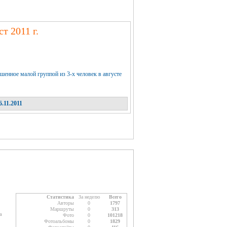
т 2011 г.
шенное малой группой из 3-х человек в августе
.11.2011
Статистика
За неделю
Всего
Авторы
0
1797
Маршруты
0
313
а
Фото
0
101218
Фотоальбомы
0
1829