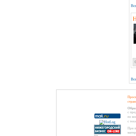
Все
Н
Все
Проси
стран
Обра
с пре
по во
с тех
При п
матер