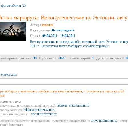
 фотоальбомы (2)
итка маршрута: Велопутешествие по Эстонии, авгус
Автор:
maestro
Вид туризма:
Велосипедный
Сроки:
09.08.2011 - 19.08.2011
Велопутешествие по материковой и островной части Эстонии, совер
2011 г. Развернутая нитка маршрута с комментариями.
Суммарный рейтинг:
30
Просмотры:
4631
Комментарии:
1
Дата размещения:
06
 материалы
м сообщить о замеченных ошибках и высказать пожелания, что можно улучшить на этой
ице
щайтесь к нам
redaktor at turizmvnn.ru
дложениями и конструктивной критикой:
reklama at turizmvnn.ru
просам рекламы:
site at turizmvnn.ru
ническими вопросами:
www.turizmvnn.ru
олном или частичном использовании материалов гиперссылка на
и автор
иала обязательна