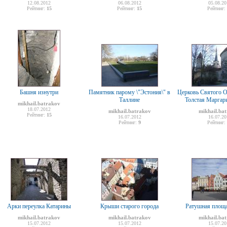
12.08.2012
06.08.2012
05.08.20
Рейтинг:
15
Рейтинг:
15
Рейтинг:
Башня изнутри
Памятник парому \"Эстония\" в
Церковь Святого О
Таллине
Толстая Маргари
mikhail.batrakov
18.07.2012
mikhail.batrakov
mikhail.ba
Рейтинг:
15
16.07.2012
16.07.20
Рейтинг:
9
Рейтинг:
Арки переулка Катарины
Крыши старого города
Ратушная площа
mikhail.batrakov
mikhail.batrakov
mikhail.ba
15.07.2012
15.07.2012
15.07.20