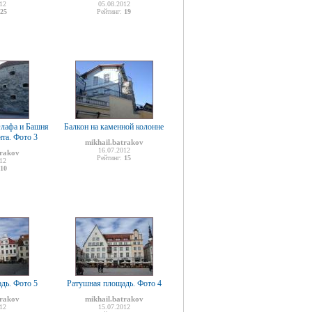
12
05.08.2012
25
Рейтинг:
19
лафа и Башня
Балкон на каменной колонне
та. Фото 3
mikhail.batrakov
16.07.2012
trakov
Рейтинг:
15
12
10
дь. Фото 5
Ратушная площадь. Фото 4
trakov
mikhail.batrakov
12
15.07.2012