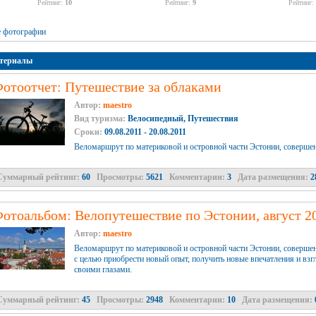
Рейтинг:
10
Рейтинг:
9
Рейтинг:
е фотографии
териалы
отоотчет: Путешествие за облаками
Автор:
maestro
Вид туризма:
Велосипедный
,
Путешествия
Сроки:
09.08.2011 - 20.08.2011
Веломаршрут по материковой и островной части Эстонии, совершенн
Суммарный рейтинг:
60
Просмотры:
5621
Комментарии:
3
Дата размещения:
28
отоальбом: Велопутешествие по Эстонии, август 20
Автор:
maestro
Веломаршрут по материковой и островной части Эстонии, совершенн
с целью приобрести новый опыт, получить новые впечатления и взгл
своими глазами.
Суммарный рейтинг:
45
Просмотры:
2948
Комментарии:
10
Дата размещения:
0