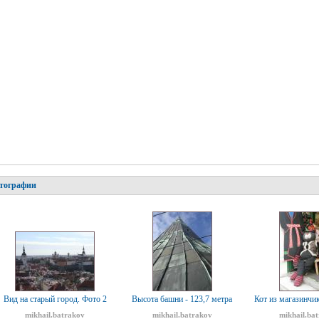
тографии
Вид на старый город. Фото 2
Высота башни - 123,7 метра
Кот из магазинчи
mikhail.batrakov
mikhail.batrakov
mikhail.ba