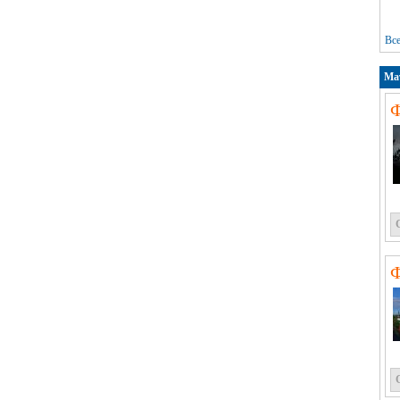
Вс
Ма
Ф
Ф