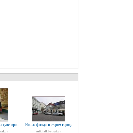
ка сувениров
Новые фасады в старом городе
trakov
mikhail.batrakov