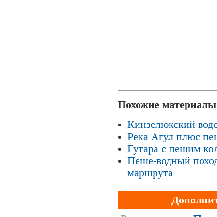
Похожие материалы
Кинзелюкский водо
Река Агул плюс пе
Гутара с пешим ко
Пеше-водный поход 
маршрута
Дополни