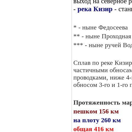
выход на северное 
-
река Кизир
- ста
* - ныне Федосеева
** - ныне Проходная
*** - ныне ручей В
Сплав по реке Кизир
частичными обносами
проводками, ниже 4-
обносом 3-го и 1-го 
Протяженность ма
пешком 156 км
на плоту 260 км
общая 416 км