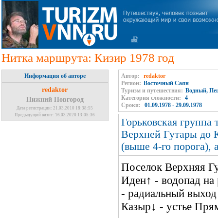
Нитка маршрута: Кизир 1978 год
Информация об авторе
Автор:
redaktor
Регион:
Восточный Саян
redaktor
Туризм и путешествия:
Водный, Пе
Категория сложности:
4
Нижний Новгород
Сроки:
01.09.1978 - 29.09.1978
Дата регистрации: 21.03.2010 18:38:55
Предыдущий визит: 16.03.2020 13:05:36
Горьковская группа 
Верхней Гутары до К
(выше 4-го порога), 
Поселок Верхняя Гут
Иден↑ - водопад на
- радиальный выход
Казыр↓ - устье Пря