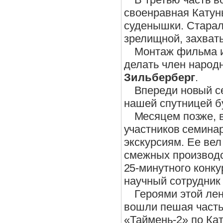
своенравная Катунь
суденышки. Старал
зрелищной, захва
Монтаж фильма и
делать член народ
Зильберберг
.
Впереди новый с
нашей спутницей бу
Месяцем позже, в
участников семина
экскурсиям. Ее вел
смежных производс
25-минутн
ого конк
научный сотрудник
Героями этой лен
вошли пешая часть
«Таймень-2» по Ка