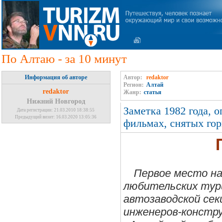
По Алтаю - за 10 минут
Информация об авторе
Автор:
redaktor
Регион:
Алтай
redaktor
Жанр:
статья
Нижний Новгород
Заметка 1982 года, о
Дата регистрации: 21.03.2010 18:38:55
Предыдущий визит: 16.03.2020 13:05:36
фильмах, снятых гор
Первое место на
любительских тур
автозаводской сек
инженеров-констр