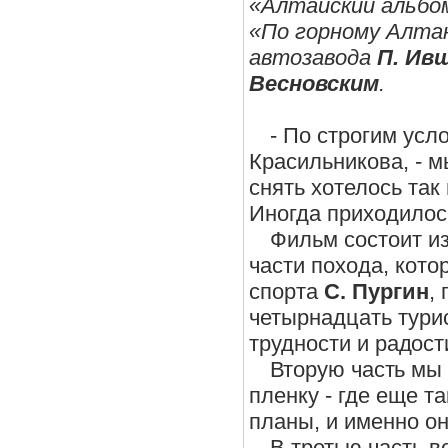
«Алтайский альбо
«По горному Алта
автозавода
П. Ив
Весновским
.
- По строгим усл
Красильникова, - м
снять хотелось так
Иногда приходилось
Фильм состоит из
части похода, кото
спорта
С. Пургин
,
четырнадцать турис
трудности и ра
дост
Вторую часть мы 
пленку - где еще та
планы, и именно он
В третью часть 