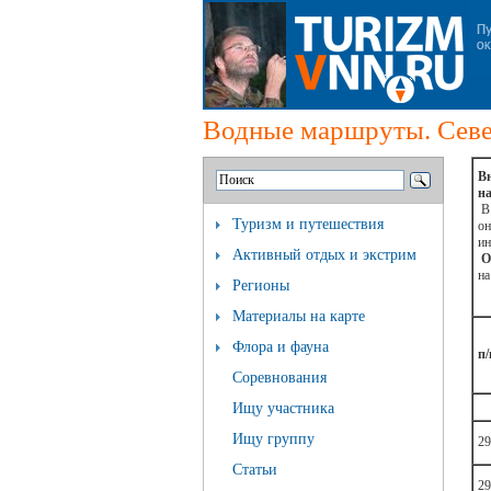
Водные маршруты. Cеве
Вн
на
В 
Туризм и путешествия
он
ин
Активный отдых и экстрим
О
на
Регионы
Материалы на карте
Флора и фауна
п/
Соревнования
Ищу участника
Ищу группу
29
Статьи
29