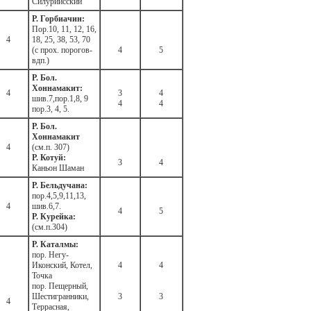
Силурийсский
Р. Горбиачин:
Пор.10, 11, 12, 16,
4
18, 25, 38, 53, 70
(с прох. порогов-
4
5
вдп.)
Р. Бол.
Хоннамакит:
4
3
4
шив.7,пор.1,8, 9
4
4
пор.3, 4, 5.
Р. Бол.
Хоннамакит
4
(см.п. 307)
Р. Котуй:
3
4
Каньон Шаман
Р. Бельдучана:
пор.4,5,9,11,13,
4
шив.6,7.
4
5
Р. Курейка:
(см.п.304)
Р. Каталмы:
пор. Негу-
Иконский, Котел,
4
4
Точка
пор. Пещерный,
Шестигранники,
3
3
4
Террасная,