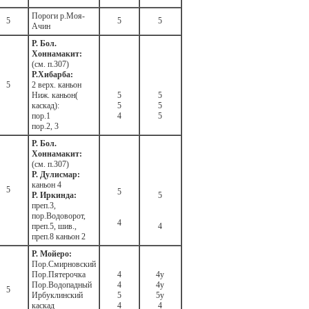
Пороги р.Моя-
5
5
5
Ачин
Р. Бол.
Хоннамакит:
(см. п.307)
Р.Хибарба:
5
2 верх. каньон
Ниж. каньон(
5
5
каскад):
5
5
пор.1
4
5
пор.2, 3
Р. Бол.
Хоннамакит:
(см. п.307)
Р. Дулисмар:
каньон 4
5
5
Р. Иркинда:
5
преп.3,
пор.Водоворот,
4
преп.5, шив.,
4
преп.8 каньон 2
Р. Мойеро:
Пор.Смирновский
Пор.Пятерочка
4
4у
Пор.Водопадный
4
4у
5
Ирбуклинский
5
5у
каскад
4
4