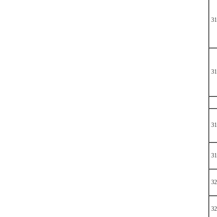
31
31
31
31
32
32