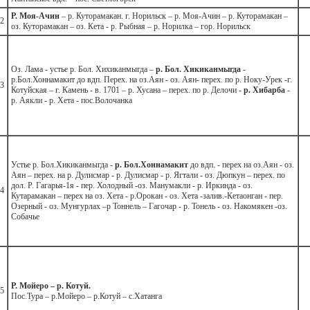
Р. Моя-Ачин
– р. Куторамакан. г. Норильск – р. Моя-Ачин – р. Куторамакан –
2
оз. Куторамакан – оз. Кета - р. Рыбная – р. Норилка – гор. Норильск
Оз. Лама - устье р. Бол. Хихиканмыгда –
р. Бол. Хикиканмыгда
-
р.Бол.Хоннамакит до вдп. Перех. на оз.Аян - оз. Аян- перех. по р. Ноку-Урек -г.
3
Котуйская – г. Камень - в. 1701 – р. Хусана – перех. по р. Делочи -
р. Хибарба
-
р. Аякли - р. Хета - пос.Волочанка
Устье р. Бол.Хикиканмыгда -
р. Бол.Хоннамакит
до вдп. - перех на оз.Аян - оз.
Аян – перех. на р. Дулисмар - р. Дулисмар - р. Ягтали - оз. Дюпкун – перех. по
дол. Р. Гагарья-1я - пер. Холодный -оз. Манумакли - р. Иркинда - оз.
4
Кутарамакан – перех на оз. Хета - р.Орокан - оз. Хета -залив.-Кетаонган - пер.
Озерный - оз. Мунгурлах –р Тоннель – Гагочар - р. Тонель - оз. Накомякен -оз.
Собачье
Р. Мойеро – р. Котуй.
5
Пос.Тура – р.Мойеро – р.Котуй – с.Хатанга