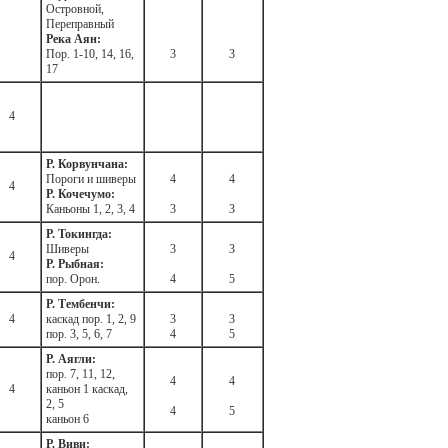
Островной,
Переправный
Река Аян:
Пор. 1-10, 14, 16,
3
3
17
4
Р. Корвунчана:
Пороги и шиверы
4
4
4
Р. Кочечумо:
Каньоны 1, 2, 3, 4
3
3
Р. Токингда:
Шиверы
3
3
4
Р. Рыбная:
пор. Орон.
4
5
Р. Тембенчи:
4
каскад пор. 1, 2, 9
3
3
пор. 3, 5, 6, 7
4
5
Р. Аягли:
пор. 7, 11, 12,
4
4
4
каньон 1 каскад,
2, 5
4
5
каньон 6
Р. Виви: