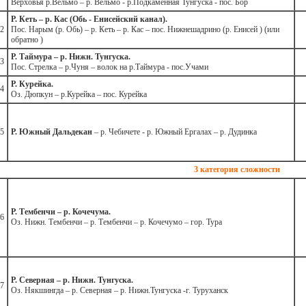
Верховья р.Вельмо – р. Вельмо - р.Подкаменная Тунгуска - пос. Бор
Р. Кеть – р. Кас (Обь - Енисейский канал).
2
Пос. Нарым (р. Обь) – р. Кеть – р. Кас – пос. Нижнешадрино (р. Енисей ) (или
обратно )
Р. Таймура – р. Нижн. Тунгуска.
3
Пос. Стрелка – р.Чуня – волок на р.Таймура - пос.Учами
Р. Курейка.
4
Оз. Дюпкун – р.Курейка – пос. Курейка
5
Р. Южный Дальдекан
– р. Чебичете - р. Южный Ергалах – р. Дудинка
3 категория сложности
Р. Тембенчи – р. Кочечума.
6
Оз. Нижн. Тембенчи – р. Тембенчи – р. Кочечумо – гор. Тура
Р. Северная – р. Нижн. Тунгуска.
7
Оз. Някшингда – р. Северная – р. Нижн.Тунгуска -г. Туруханск