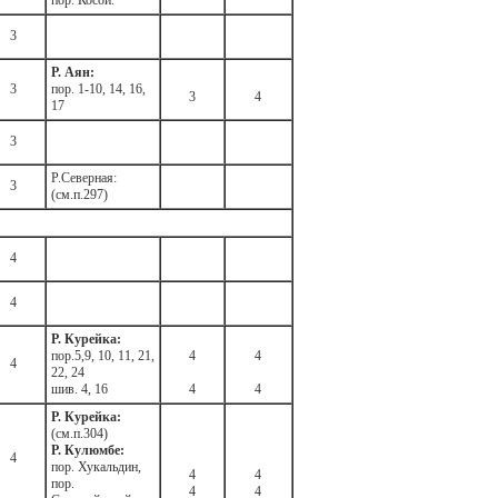
пор. Косой.
3
Р. Аян:
3
пор. 1-10, 14, 16,
3
4
17
3
Р.Северная:
3
(см.п.297)
4
4
Р. Курейка:
пор.5,9, 10, 11, 21,
4
4
4
22, 24
шив. 4, 16
4
4
Р. Курейка:
(см.п.304)
Р. Кулюмбе:
4
пор. Хукальдин,
4
4
пор.
4
4