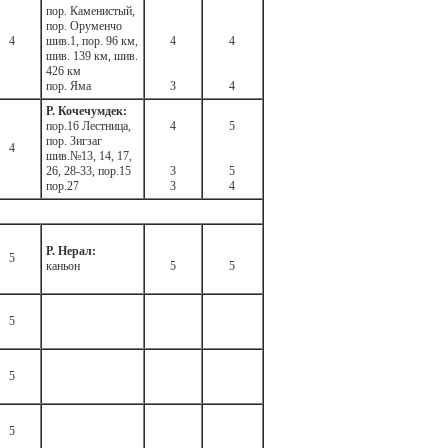
пор. Каменистый,
пор. Оруменчо
4
шив.1, пор. 96 км,
4
4
шив. 139 км, шив.
426 км
пор. Яма
3
4
Р. Кочечумдек:
пор.16 Лестница,
4
5
пор. Зигзаг
4
шив.№13, 14, 17,
26, 28-33, пор.15
3
5
пор.27
3
4
Р. Нерал:
5
каньон
5
5
5
5
5