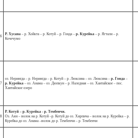
Р. Хусана
– р. Хойкта – р. Котуй – р. Гонда –
р. Курейка
– р. Ягтали – р.
6
Кочечумо
оз. Нерингда – р. Нерингда – р. Котуй – р. Люксина – оз. Люксина –
р. Гонда
–
7
р. Курейка
– оз. Анама – оз. Дюпкун – р. Наледная – оз. Хантайское – пос.
Хантайское озеро
Р. Котуй – р. Курейка - р. Тембенчи.
8
Оз. Аян – волок на р. Котуй –р. Котуй до оз. Хирпича – волок на р. Курейка – р.
Курейка до оз. Анама –волок до р. Тембенчи – р. Тембенчи