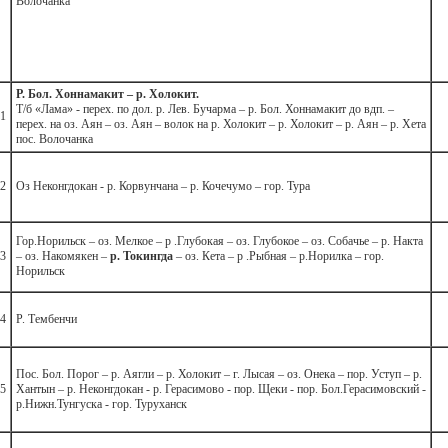
Волочанка
Р. Бол. Хоннамакит – р. Холокит.
Т/б «Лама» - перех. по дол. р. Лев. Бучарма – р. Бол. Хоннамакит до вдп. –
1
перех. на оз. Аян – оз. Аян – волок на р. Холокит – р. Холокит – р. Аян – р. Хета
пос. Волочанка
2
Оз Неконгдокан - р. Корвунчана – р. Кочечумо – гор. Тура
Гор.Норильск – оз. Мелкое – р .Глубокая – оз. Глубокое – оз. Собачье – р. Накта
3
– оз. Накомякен –
р. Токингда
– оз. Кета – р .Рыбная – р.Норилка – гор.
Норильск
4
Р. Тембенчи
Пос. Бол. Порог – р. Аягли – р. Холокит – г. Лысая – оз. Онека – пор. Уступ – р.
5
Хантын – р. Неконгдокан - р. Герасимово - пор. Щеки - пор. Бол.Герасимовский -
р.Нижн.Тунгуска - гор. Туруханск