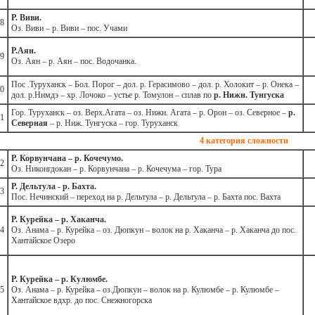
Р. Виви.
8
Оз. Виви – р. Виви – пос. Учами
Р.Аян.
9
Оз. Аян – р. Аян – пос. Водочанка.
Пос .Туруханск – Бол. Порог – дол. р. Герасимово – дол. р. Холокит – р. Онека –
0
дол. р.Нимдэ – хр. Лочоко – устье р. Томулон – сплав по
р. Нижн. Тунгуска
Гор. Туруханск – оз. Верх.Агата – оз. Нижн. Агата – р. Орон – оз. Северное –
р.
1
Северная
– р. Ниж. Тунгуска – гор. Туруханск
4 категория сложности
Р. Корвунчана – р. Кочечумо.
2
Оз. Никонгдокан – р. Корвунчана – р. Кочечума – гор. Тура
Р. Дельтула - р. Бахта.
3
Пос. Нечинский – переход на р. Дельтула – р. Дельтула – р. Бахта пос. Вахта
Р. Курейка – р. Хаканча.
4
Оз. Анама – р. Курейка – оз. Дюпкун – волок на р. Хаканча – р. Хаканча до пос.
Хантайское Озеро
Р. Курейка – р. Кулюмбе.
5
Оз. Анама – р. Курейка – оз.Дюпкун – волок на р. Кулюмбе – р. Кулюмбе –
Хантайское вдхр. до пос. Снежногорска