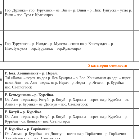
Гор. Дудинка – гор. Туруханск – оз. Виви –
р. Виви
– р. Ниж. Тунгуска – устье р.
6
Виви – пос. Тура г. Красноярск
Гор. Туруханск – р. Нимде – р. Муисма – сплав по р. Кочечумдек – р.
7
Ниж.Тунгуска – гор.Туруханск – гор.Красноярск
5 категория сложности
Р. Бол. Хоннамакит – р. Нерал.
Т/б «Лама» – перех. по дол.р. Лев.Бучарма – р. Бол. Хоннамакит до вдп. – перех.
8
на оз. Аян – оз. Аян – перех. на р. Нерал - р. Нерал – р. Ягтали – р. Курейка –
пос. Светлогорск
Р. Бельдунчана – р. Курейка.
9
Оз. Аян – перех.на р. Котуй – р. Котуй – р. Харпича – перех. на р. Курейка – оз.
Анама – р. Курейка – оз. Дюпкун – пос. Светлогорск
Р. Котуй – р. Курейка.
0
Оз. Аян – перех. на р. Котуй –р. Котуй – р. Харпича – перех. на р. Курейка – р.
Курейка – оз. Дюпкун – пос. Светлогорск
Р. Курейка – р. Горбиачин.
1
Оз. Анама – р. Курейка – оз. Дюпкун – волок на р. Горбиачин – р. Горбиачин –
Хантайское вдх. – пос. Светлогорск