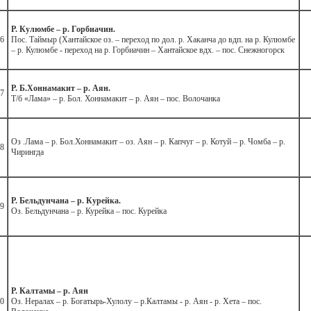
Р. Кулюмбе – р. Горбиачин.
6
Пос. Таймыр (Хантайское оз. – переход по дол. р. Хаканча до вдп. на р. Кулюмбе
– р. Кулюмбе - переход на р. Горбиачин – Хантайское вдх. – пос. Снежногорск
Р. Б.Хоннамакит – р. Аян.
7
Т/б «Лама» – р. Бол. Хоннамакит – р. Аян – пос. Волочанка
Оз .Лама – р. Бол.Хоннамакит – оз. Аян – р. Капчуг – р. Котуй – р. Чомба – р.
8
Чирингда
Р. Бельдунчана – р. Курейка.
9
Оз. Бельдунчана – р. Курейка – пос. Курейка
Р. Калтамы – р. Аян
0
Оз. Нералах – р. Богатырь-Хулолу – р.Калтамы - р. Аян - р. Хета – пос.