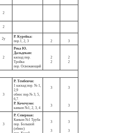
2
2
Р. Курейка:
2у
пор.1, 2, 3
2
3
Река Ю.
Дальдекан:
2
каскад пор.
2
2
Тройка
2
2
пор. Освежающий
Р. Тембенчи:
1 каскад:пор. № 1,
3
3
2,9
3
обнос пор.№ 3, 5,
6,7.
Р. Кочечумо:
3
3
каньон №1, 2, 3, 4
Р. Северная:
Каньон №1 Труба
3
3
3
пор. Большой
(обнос)
3
3