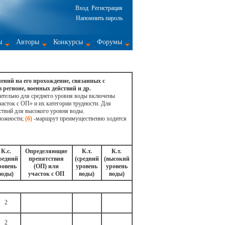
Вход
Регистрация
Напомнить пароль
ы
Авторы
Конкурсы
Форумы
ений на его прохождение, связанных с
регионе, военных действий и др.
нительно для среднего уровня воды включены
сток с ОП» и их категории трудности. Для
твий для высокого уровня воды.
ложности;
(б)
-маршрут преимущественно ходится
К.c.
Определяющие
К.т.
К.т.
редний
препятствия
(средний
(высокий
ровень
(ОП) или
уровень
уровень
воды)
участок с ОП
воды)
воды)
2
2