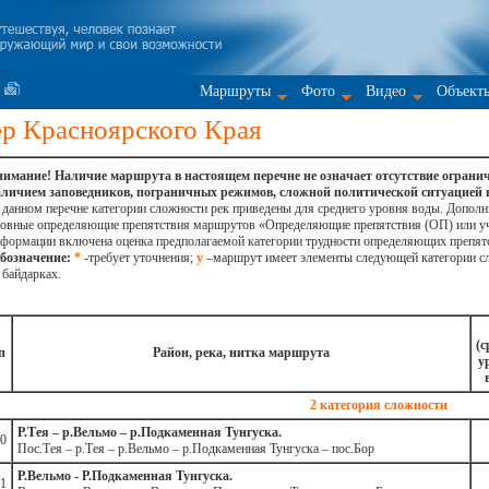
Маршруты
Фото
Видео
Объект
р Красноярского Края
имание! Наличие маршрута в настоящем перечне не означает отсутствие огранич
личием заповедников, пограничных режимов, сложной политической ситуацией в 
данном перечне категории сложности рек приведены для среднего уровня воды. Допол
овные определяющие препятствия маршрутов «Определяющие препятствия (ОП) или уча
формации включена оценка предполагаемой категории трудности определяющих препятс
бозначение:
*
-требует уточнения;
у
–маршрут имеет элементы следующей категории с
 байдарках.
(с
п
Район, река, нитка маршрута
у
2 категория сложности
Р.Тея – р.Вельмо – р.Подкаменная Тунгуска.
0
Пос.Тея – р.Тея – р.Вельмо – р.Подкаменная Тунгуска – пос.Бор
Р.Вельмо - Р.Подкаменная Тунгуска.
1