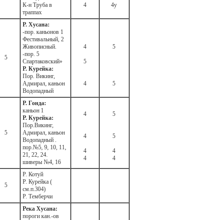
К-н Труба в
4
4у
траппах
Р. Хусана:
-пор. каньонов 1
Фестивальный, 2
Живописный.
4
5
-пор. 5
5
Спартаковский»
5
Р. Курейка:
Пор. Викинг,
Адмирал, каньон
4
5
Водопадный
Р. Гонда:
каньон 1
4
5
Р. Курейка:
Пор.Викинг,
5
Адмирал, каньон
4
5
Водопадный .
пор.№5, 9, 10, 11,
4
4
21, 22, 24.
4
4
шиверы №4, 16
Р. Котуй
Р. Курейка (
5
см.п.304)
Р. Темберчи
Река Хусана:
пороги кан.-ов