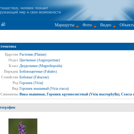
Маршруты
Фото
Видео
Объект
стематика
Царство
Растения (Plantae)
Отдел
Цветковые (Angiospermae)
Класс
Двудольные (Magnoliopsida)
Порядок
Бобовоцветные (Fabales)
Семейство
Бобовые (Fabaceae)
Род
Горошек (Vicia)
Вид
Горошек мышиный (Vicia cracca)
Синонимы
Вика мышиная, Горошек крупнолистный (Vicia macrophylla), Cracca 
тографии