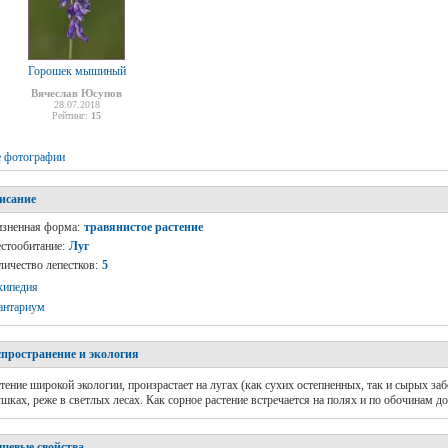
Горошек мышиный
Вячеслав Юсупов
28.07.2018
Рейтинг:
15
е фотографии
исание
зненная форма:
травянистое растение
стообитание:
Луг
личество лепестков:
5
кипедия
антариум
спространение и экология
тение широкой экологии, произрастает на лугах (как сухих остепненных, так и сырых заб
шках, реже в светлых лесах. Как сорное растение встречается на полях и по обочинам до
щевые свойства