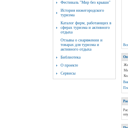
Фестиваль "Мир без крыши"
История нижегородского
туризма
Каталог фирм, работающих в
сферах туризма и активного
отдыха
Отзывы о снаряжении и
товарах для туризма и
Вс
активного отдыха
Оп
Библиотека
Жи
О проекте
Ме
Сервисы
Ко
Ви
Пл
Ра
Рас
опу
Пи