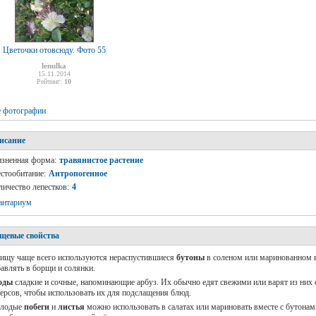
Цветочки отовсюду. Фото 55
lenulka
15.11.2014
Рейтинг:
10
е фотографии
исание
зненная форма:
травянистое растение
стообитание:
Антропогенное
личество лепестков:
4
антариум
щевые свойства
ищу чаще всего используются нераспустившиеся
бутоны
в соленом или маринованном 
авлять в борщи и солянки.
оды
сладкие и сочные, напоминающие арбуз. Их обычно едят свежими или варят из них 
ерсов, чтобы использовать их для подслащения блюд.
лодые
побеги
и
листья
можно использовать в салатах или мариновать вместе с бутонам