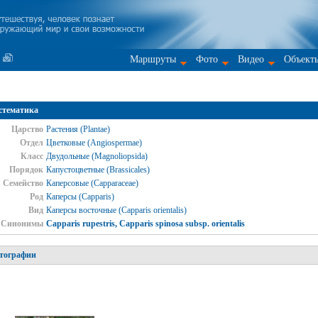
Маршруты
Фото
Видео
Объект
стематика
Царство
Растения (Plantae)
Отдел
Цветковые (Angiospermae)
Класс
Двудольные (Magnoliopsida)
Порядок
Капустоцветные (Brassicales)
Семейство
Каперсовые (Capparaceae)
Род
Каперсы (Capparis)
Вид
Каперсы восточные (Capparis orientalis)
Синонимы
Capparis rupestris, Capparis spinosa subsp. orientalis
тографии