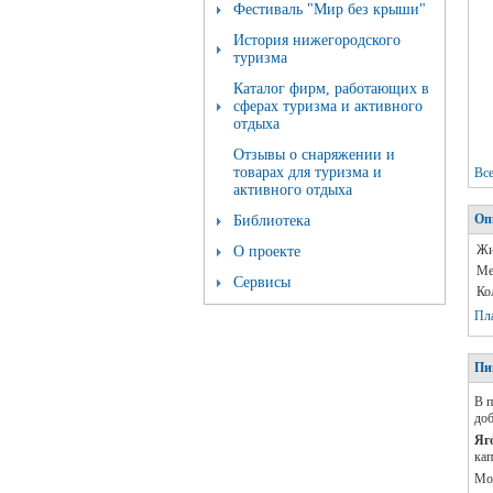
Фестиваль "Мир без крыши"
История нижегородского
туризма
Каталог фирм, работающих в
сферах туризма и активного
отдыха
Отзывы о снаряжении и
товарах для туризма и
Вс
активного отдыха
Оп
Библиотека
Жи
О проекте
Ме
Сервисы
Ко
Пл
Пи
В п
доб
Яг
кап
Мо