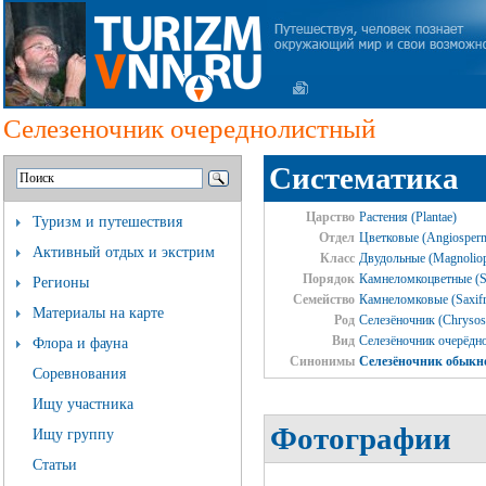
Селезеночник очереднолистный
Систематика
Царство
Растения (Plantae)
Туризм и путешествия
Отдел
Цветковые (Angiosper
Активный отдых и экстрим
Класс
Двудольные (Magnoliop
Порядок
Камнеломкоцветные (Sa
Регионы
Семейство
Камнеломковые (Saxifr
Материалы на карте
Род
Селезёночник (Chrysos
Вид
Селезёночник очерёднол
Флора и фауна
Синонимы
Селезёночник обыкн
Соревнования
Ищу участника
Фотографии
Ищу группу
Статьи