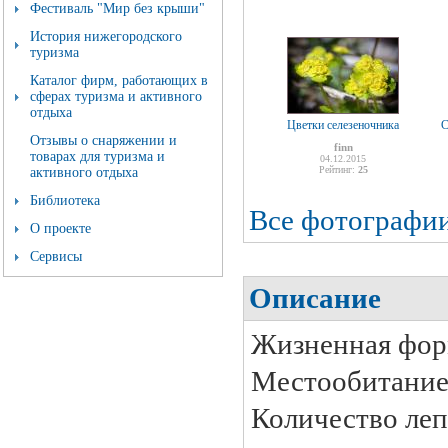
Фестиваль "Мир без крыши"
История нижегородского
туризма
Каталог фирм, работающих в
сферах туризма и активного
отдыха
Цветки селезеночника
С
Отзывы о снаряжении и
finn
товарах для туризма и
04.12.2015
Рейтинг:
25
активного отдыха
Библиотека
Все фотографи
О проекте
Сервисы
Описание
Жизненная фор
Местообитание
Количество леп