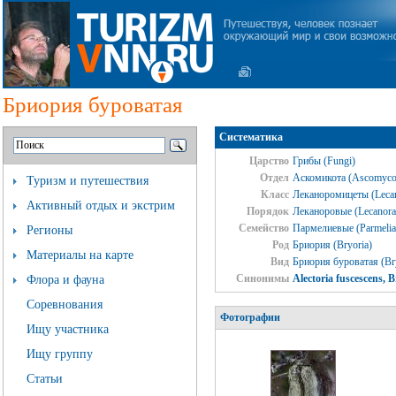
Бриория буроватая
Систематика
Царство
Грибы (Fungi)
Отдел
Аскомикота (Ascomyco
Туризм и путешествия
Класс
Леканоромицеты (Lecan
Активный отдых и экстрим
Порядок
Леканоровые (Lecanora
Семейство
Пармелиевые (Parmelia
Регионы
Род
Бриория (Bryoria)
Материалы на карте
Вид
Бриория буроватая (Bry
Синонимы
Alectoria fuscescens, 
Флора и фауна
Соревнования
Фотографии
Ищу участника
Ищу группу
Статьи