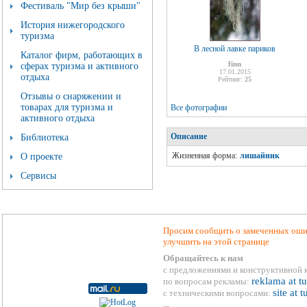
Фестиваль "Мир без крыши"
История нижегородского
туризма
В лесной лавке париков
Каталог фирм, работающих в
finn
сферах туризма и активного
17.01.2015
отдыха
Рейтинг:
25
Отзывы о снаряжении и
товарах для туризма и
Все фотографии
активного отдыха
Описание
Библиотека
Жизненная форма:
лишайник
О проекте
Сервисы
Просим сообщить о замеченных ошиб
улучшить на этой странице
Обращайтесь к нам
с предложениями и конструктивной 
reklama at t
по вопросам рекламы:
site at 
с техническими вопросами: