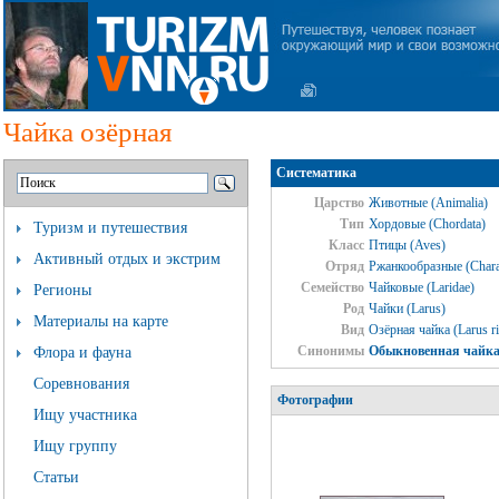
Чайка озёрная
Систематика
Царство
Животные (Animalia)
Тип
Хордовые (Chordata)
Туризм и путешествия
Класс
Птицы (Aves)
Активный отдых и экстрим
Отряд
Ржанкообразные (Chara
Семейство
Чайковые (Laridae)
Регионы
Род
Чайки (Larus)
Материалы на карте
Вид
Озёрная чайка (Larus r
Синонимы
Обыкновенная чайка,
Флора и фауна
Соревнования
Фотографии
Ищу участника
Ищу группу
Статьи