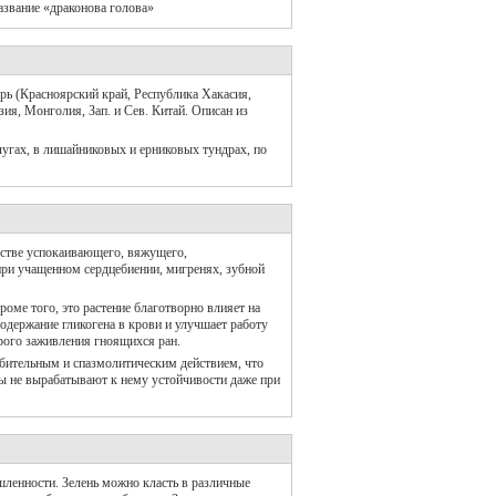
азвание «драконова голова»
рь (Красноярский край, Республика Хакасия,
ия, Монголия, Зап. и Сев. Китай. Описан из
лугах, в лишайниковых и ерниковых тундрах, по
честве успокаивающего, вяжущего,
при учащенном сердцебиении, мигренях, зубной
оме того, это растение благотворно влияет на
одержание гликогена в крови и улучшает работу
рого заживления гноящихся ран.
абительным и спазмолитическим действием, что
мы не вырабатывают к нему устойчивости даже при
ленности. Зелень можно класть в различные