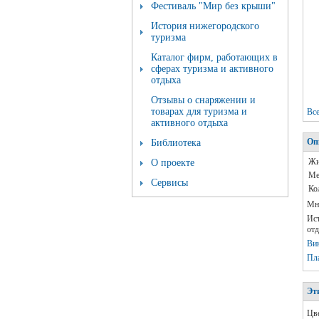
Фестиваль "Мир без крыши"
История нижегородского
туризма
Каталог фирм, работающих в
сферах туризма и активного
отдыха
Отзывы о снаряжении и
товарах для туризма и
Вс
активного отдыха
Оп
Библиотека
Жи
О проекте
Ме
Сервисы
Ко
Мно
Ист
отд
Ви
Пл
Эт
Цве