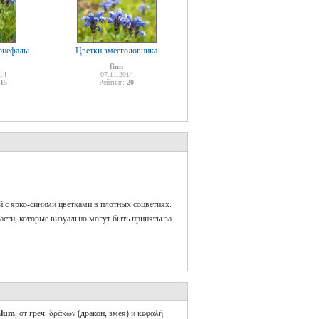
коцефалы
Цветки змееголовника
finn
14
07.11.2014
15
Рейтинг:
20
 с ярко-синими цветками в плотных соцветиях.
пасти, которые визуально могут быть приняты за
alum
, от греч. δράκων (дракон, змея) и κεφαλή