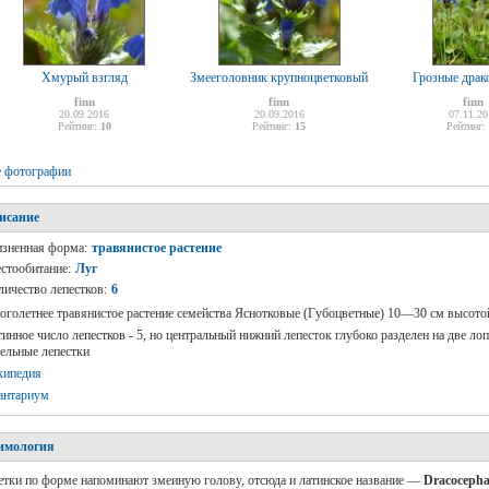
Хмурый взгляд
Змееголовник крупноцветковый
Грозные дра
finn
finn
finn
20.09.2016
20.09.2016
07.11.20
Рейтинг:
10
Рейтинг:
15
Рейтинг:
е фотографии
исание
зненная форма:
травянистое растение
стообитание:
Луг
личество лепестков:
6
голетнее травянистое растение семейства Яснотковые (Губоцветные) 10—30 см высотой
инное число лепестков - 5, но центральный нижний лепесток глубоко разделен на две ло
ельные лепестки
кипедия
антариум
имология
тки по форме напоминают змеиную голову, отсюда и латинское название —
Dracoceph