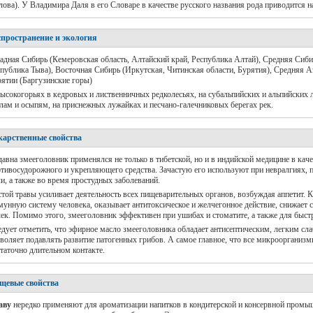
лова). У Владимира Даля в его Словаре в качестве русского названия рода приводится н
спространение и экология
адная Сибирь (Кемеровская область, Алтайский край, Республика Алтай), Средняя Сиби
публика Тыва), Восточная Сибирь (Иркутская, Читинская области, Бурятия), Средняя Аз
ятии (Баргузинские горы)
ысокогорьях в кедровых и лиственничных редколесьях, на субальпийских и альпийских 
лам и осыпям, на приснежных лужайках и песчано-галечниковых берегах рек.
карственные свойства
авна змееголовник применялся не только в тибетской, но и в индийской медицине в ка
тивосудорожного и укрепляющего средства. Зачастую его используют при невралгиях, 
и, а также во время простудных заболеваний.
той травы усиливает деятельность всех пищеварительных органов, возбуждая аппетит. Кр
унную систему человека, оказывает антитоксическое и желчегонное действие, снижает с
ек. Помимо этого, змееголовник эффективен при ушибах и стоматите, а также для быст
дует отметить, что эфирное масло змееголовника обладает антисептическим, легким сл
воляет подавлять развитие патогенных грибов. А самое главное, что все микроорганиз
таточно длительном контакте.
щевые свойства
аву
нередко применяют для ароматизации напитков в кондитерской и консервной промыш