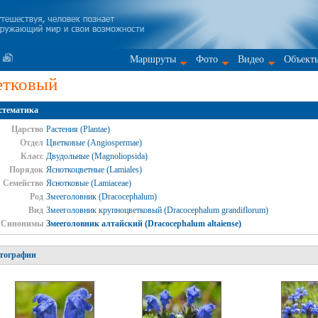
Маршруты
Фото
Видео
Объект
етковый
стематика
Царство
Растения (Plantae)
Отдел
Цветковые (Angiospermae)
Класс
Двудольные (Magnoliopsida)
Порядок
Ясноткоцветные (Lamiales)
Семейство
Яснотковые (Lamiaceae)
Род
Змееголовник (Dracocephalum)
Вид
Змееголовник крупноцветковый (Dracocephalum grandiflorum)
Синонимы
Змееголовник алтайский (Dracocephalum altaiense)
тографии