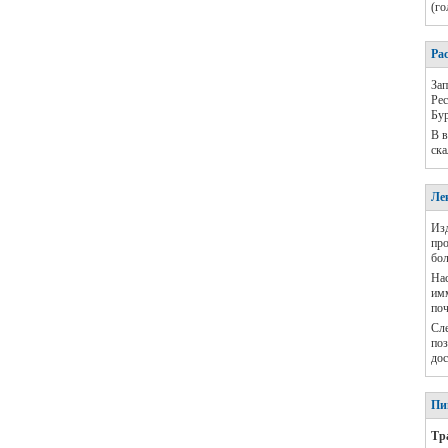
(го
Ра
Зап
Рес
Бур
В в
ска
Ле
Изд
про
бол
Нас
имм
поч
Сле
поз
дос
Пи
Тр