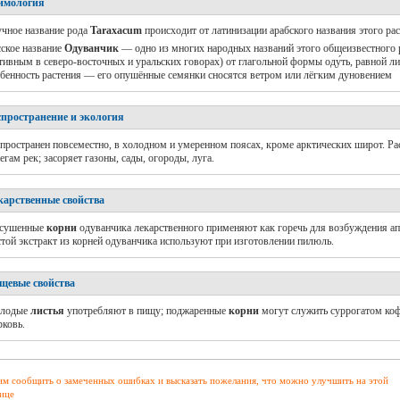
имология
чное название рода
Taraxacum
происходит от латинизации арабского названия этого рас
ское название
Одуванчик
— одно из многих народных названий этого общеизвестного 
тивным в северо-восточных и уральских говорах) от глагольной формы оду́ть, равной л
бенность растения — его опушённые семянки сносятся ветром или лёгким дуновением
спространение и экология
пространен повсеместно, в холодном и умеренном поясах, кроме арктических широт. Рас
егам рек; засоряет газоны, сады, огороды, луга.
карственные свойства
сушенные
корни
одуванчика лекарственного применяют как горечь для возбуждения апп
той экстракт из корней одуванчика используют при изготовлении пилюль.
щевые свойства
лодые
листья
употребляют в пищу; поджаренные
корни
могут служить суррогатом коф
ковь.
м сообщить о замеченных ошибках и высказать пожелания, что можно улучшить на этой
ице