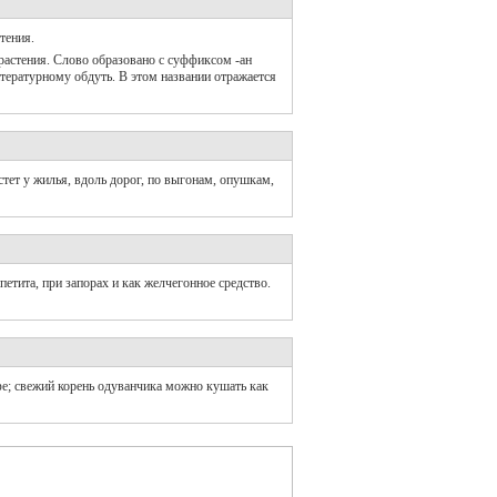
тения.
растения. Слово образовано с суффиксом -ан
итературному обдуть. В этом названии отражается
тет у жилья, вдоль дорог, по выгонам, опушкам,
етита, при запорах и как желчегонное средство.
е; свежий корень одуванчика можно кушать как