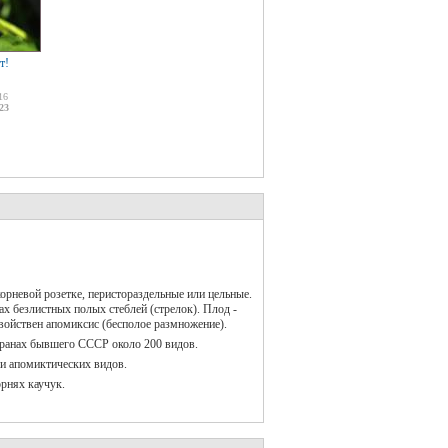
т!
16
23
орневой розетке, перистораздельные или цельные.
х безлистных полых стеблей (стрелок). Плод -
войствен апомиксис (бесполое размножение).
странах бывшего СССР около 200 видов.
ни апомиктических видов.
орнях каучук.