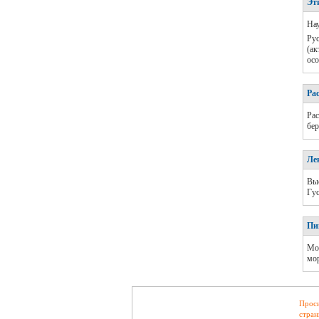
Эт
Нау
Рус
(ак
осо
Ра
Рас
бер
Ле
Вы
Гус
Пи
Мо
мор
Проси
стран