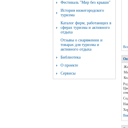
Фестиваль "Мир без крыши"
История нижегородского
туризма
Каталог фирм, работающих в
сферах туризма и активного
отдыха
Отзывы о снаряжении и
товарах для туризма и
Вс
активного отдыха
Библиотека
Оп
О проекте
Жи
Ме
Сервисы
Ко
Род
Цве
сем
Сод
Наи
Хор
Ви