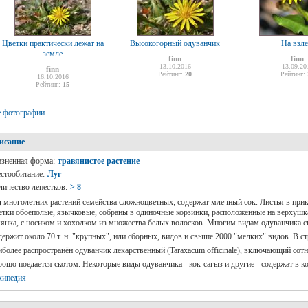
Цветки практически лежат на
Высокогорный одуванчик
На взле
земле
finn
finn
13.10.2016
13.09.20
finn
Рейтинг:
20
Рейтинг:
16.10.2016
Рейтинг:
15
е фотографии
исание
зненная форма:
травянистое растение
стообитание:
Луг
личество лепестков:
> 8
 многолетних растений семейства сложноцветных; содержат млечный сок. Листья в прик
тки обоеполые, язычковые, собраны в одиночные корзинки, расположенные на верхушка
янка, с носиком и хохолком из множества белых волосков. Многим видам одуванчика с
ержит около 70 т. н. "крупных", или сборных, видов и свыше 2000 "мелких" видов. В 
более распространён одуванчик лекарственный (Taraxacum officinale), включающий сот
ошо поедается скотом. Некоторые виды одуванчика - кок-сагыз и другие - содержат в к
кипедия