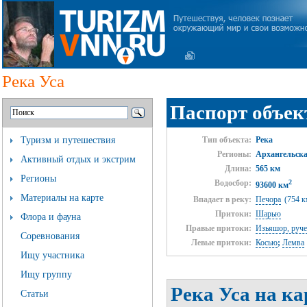
Река Уса
Паспорт объек
Туризм и путешествия
Тип объекта:
Река
Регионы:
Архангельска
Активный отдых и экстрим
Длина:
565 км
Регионы
Водосбор:
2
93600 км
Материалы на карте
Впадает в реку:
Печора
(754 к
Притоки:
Шарью
Флора и фауна
Правые притоки:
Изьяшор, руче
Соревнования
Левые притоки:
Косью
;
Лемва
Ищу участника
Ищу группу
Река Уса на ка
Статьи